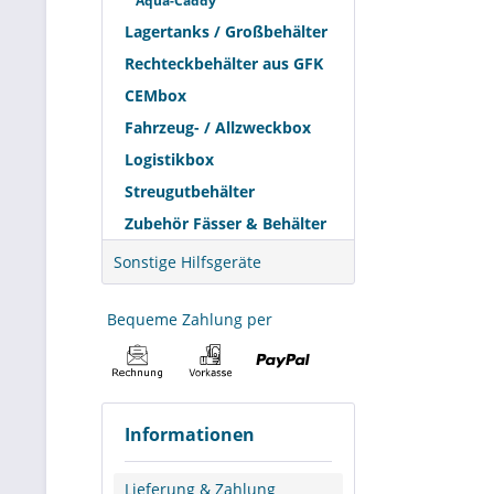
Aqua-Caddy
Pflanzinseln
Lagertanks / Großbehälter
Rechteckbehälter aus GFK
Für die Eino
CEMbox
wiederkehre
Fahrzeug- / Allzweckbox
ist. Das BWS
Touren, klei
Logistikbox
Streugutbehälter
Abgrenzu
Zubehör Fässer & Behälter
Die Bezeichn
Sonstige Hilfsgeräte
Bewässerun
und vor Ort 
Bequeme Zahlung per
Bewässerungs
eine saubere
Gerade für 
Produktgrup
Informationen
BWS 130 schl
Bewässerun
Lieferung & Zahlung