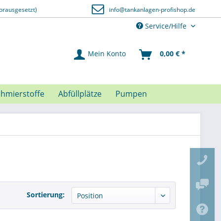
orausgesetzt)
info@tankanlagen-profishop.de
Service/Hilfe
Mein Konto
0,00 € *
chmierstoffe
Abfüllplätze
Pumpen
Sortierung: