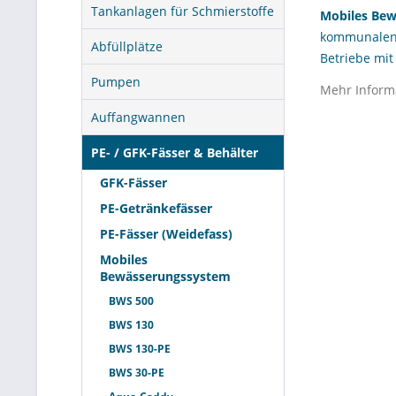
Tankanlagen für Schmierstoffe
Mobiles Be
kommunalen E
Abfüllplätze
Betriebe mi
wo kein fest
Pumpen
Mehr Inform
Einsatzwege,
Auffangwannen
Verantwortli
und Wasser d
PE- / GFK-Fässer & Behälter
mobilen, pra
GFK-Fässer
sich die Kat
Objektservic
PE-Getränkefässer
PE-Fässer (Weidefass)
Was ist
Mobiles
Bewässerungssystem
Definiti
BWS 500
BWS 130
Das
mobile 
BWS 130-PE
betrieblich
BWS 30-PE
oder Ausbrin
installierte