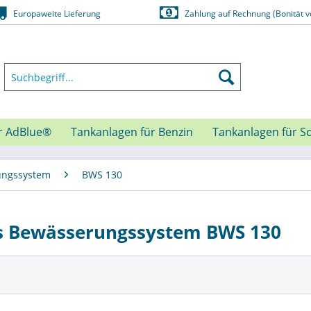
Europaweite Lieferung
Zahlung auf Rechnung (Bonität v
r AdBlue®
Tankanlagen für Benzin
Tankanlagen für S
ungssystem
BWS 130
s Bewässerungssystem BWS 130