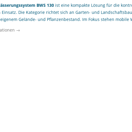
wässerungssystem BWS 130
ist eine kompakte Lösung für die kontr
insatz. Die Kategorie richtet sich an Garten- und Landschaftsb
t eigenem Gelände- und Pflanzenbestand. Im Fokus stehen mobile 
es Leitungsnetz verfügbar ist oder einzelne Flächen gezielt verso
ationen →
 eine bedarfsgerechte Ausbringung und eine einfache Handhabung i
che in der Grünflächenpflege ist vor allem relevant, dass mobile
irekt zum Einsatzort bringen. Innerhalb des Sortiments von Tanka
xisnahen Ansatz zwischen kleineren Transportbehältern und größe
egorie insbesondere für regelmäßige Bewässerungsarbeiten an Ein
e und in der saisonalen Pflege.
 das mobile Bewässerungssystem BWS 130?
on und grundlegende Funktion
Bewässerungssystem BWS 130
ist ein transportfähiges System zu
e Bewässerungsaufgaben. Es kombiniert einen mobilen Wasserbeh
gungsmöglichkeit und ist damit für den flexiblen Einsatz auf wech
n Bewässerungslösungen wird das Wasser nicht stationär vorgehalte