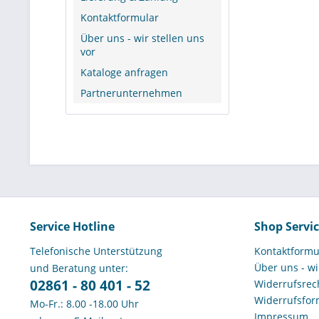
Kontaktformular
Einsatz
Über uns - wir stellen uns
vor
Typische
Kataloge anfragen
Partnerunternehmen
Das mobile B
wechselnden 
organisatori
Garten- und
Kommunale Ba
Facility-Man
Baumschulen 
Wohnungswir
Service Hotline
Shop Servi
Friedhofsve
Telefonische Unterstützung
Kontaktformu
Anwendun
Über uns - wi
und Beratung unter:
02861 - 80 401 - 52
Widerrufsrech
In der Praxi
Widerrufsfor
Mo-Fr.: 8.00 -18.00 Uhr
temporären 
Impressum