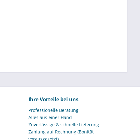
nder interessant, die Wasser bedarfsgerecht an
ch dort, wo eine kompakte, mobile Lösung
aben effizienter macht.
zungen
en Beeten
 Verwaltungsstandorten
te
Ihre Vorteile bei uns
hen
Professionelle Beratung
Alles aus einer Hand
Zuverlässige & schnelle Lieferung
uchspflege, bei Trockenperioden oder bei
Zahlung auf Rechnung (Bonität
 ohne lange Schlauchwege oder stationäre
vorausgesetzt)