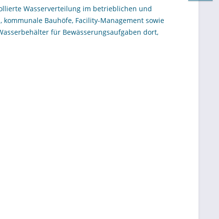
ollierte Wasserverteilung im betrieblichen und
au, kommunale Bauhöfe, Facility-Management sowie
Wasserbehälter für Bewässerungsaufgaben dort,
rgt werden müssen. Das BWS 130 unterstützt kurze
m Arbeitsalltag. Für Einkäufer, Betriebsleiter und
 Bewässerungslösungen Arbeitsabläufe vereinfachen
nlagen-Profishop steht diese Ausführung für einen
ren Systemen für längere Einsätze. Damit eignet
zelstandorten, bei Nachpflanzungen, im
r Bevorratung und Ausbringung von Wasser für
älter mit einer anwendungsbezogenen Entnahme-
selnden Flächen ausgelegt. Im Unterschied zu fest
n, sondern direkt an Beete, Jungpflanzen,