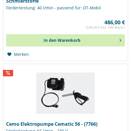
Schmierstoffe
Förderleistung: 40 l/min - passend für: DT-Mobil
486,00 €
(578,34 € inkl. 19% MwSt.)
In den
Warenkorb
Merken
Cemo Elektropumpe Cematic 56 - (7766)
Förderleistung: 56 l/min - 230 V