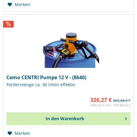
Merken
Cemo CENTRI Pumpe 12 V - (8640)
Fördermenge ca. 30 l/min effektiv
326,27 €
343,44 € *
(388,26 € inkl. 19% MwSt.)
In den
Warenkorb
Merken