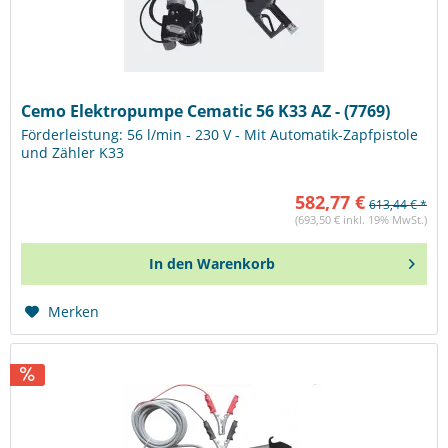
Cemo Elektropumpe Cematic 56 K33 AZ - (7769)
Förderleistung: 56 l/min - 230 V - Mit Automatik-Zapfpistole
und Zähler K33
582,77 €
613,44 € *
(693,50 € inkl. 19% MwSt.)
In den
Warenkorb
Merken