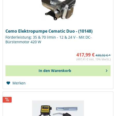
Cemo Elektropumpe Cematic Duo - (10148)
Förderleistung: 35 & 70 l/min - 12 & 24 V - Mit DC-
Bürstenmotor 420 W
417,99 €
430,92 € *
(497,41 € inkl. 19% MwSt.)
In den
Warenkorb
Merken