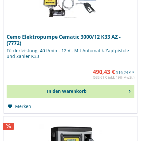
Cemo Elektropumpe Cematic 3000/12 K33 AZ -
(7772)
Förderleistung: 40 l/min - 12 V - Mit Automatik-Zapfpistole
und Zähler K33
490,43 €
516,24 € *
(583,61 € inkl. 19% MwSt.)
In den
Warenkorb
Merken