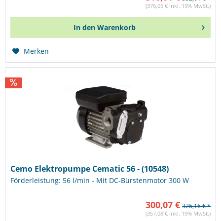
(376,05 € inkl. 19% MwSt.)
In den
Warenkorb
Merken
Cemo Elektropumpe Cematic 56 - (10548)
Förderleistung: 56 l/min - Mit DC-Bürstenmotor 300 W
300,07 €
326,16 € *
(357,08 € inkl. 19% MwSt.)