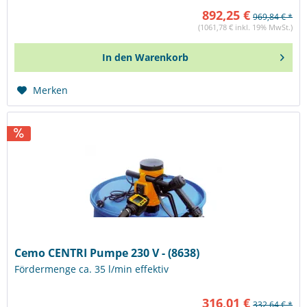
892,25 €
969,84 € *
(1061,78 € inkl. 19% MwSt.)
In den
Warenkorb
Merken
Cemo CENTRI Pumpe 230 V - (8638)
Fördermenge ca. 35 l/min effektiv
316,01 €
332,64 € *