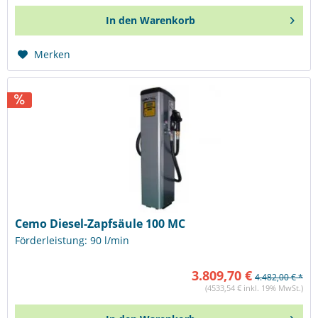
In den
Warenkorb
Merken
Cemo Diesel-Zapfsäule 100 MC
Förderleistung: 90 l/min
3.809,70 €
4.482,00 € *
(4533,54 € inkl. 19% MwSt.)