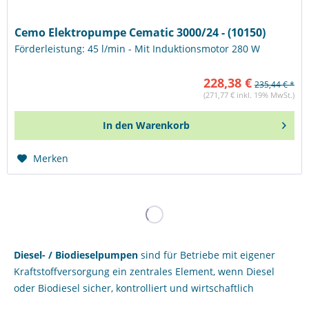
Cemo Elektropumpe Cematic 3000/24 - (10150)
Förderleistung: 45 l/min - Mit Induktionsmotor 280 W
228,38 €
235,44 € *
(271,77 € inkl. 19% MwSt.)
In den
Warenkorb
Merken
Diesel- / Biodieselpumpen
sind für Betriebe mit eigener
Kraftstoffversorgung ein zentrales Element, wenn Diesel
oder Biodiesel sicher, kontrolliert und wirtschaftlich
umgefüllt oder abgegeben werden sollen. In Werkstätten,