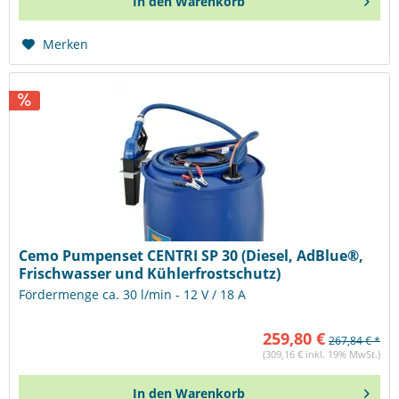
In den
Warenkorb
Merken
Cemo Pumpenset CENTRI SP 30 (Diesel, AdBlue®,
Frischwasser und Kühlerfrostschutz)
Fördermenge ca. 30 l/min - 12 V / 18 A
259,80 €
267,84 € *
(309,16 € inkl. 19% MwSt.)
In den
Warenkorb