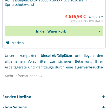
Abmessungen: LxBxH 6000 x 3000 x 50 / 1050 mm mit
Spritzschutzwand
4.616,93 €
5.431,68 € *
(5494,15 € inkl. 19% MwSt.)
In den
Warenkorb
Merken
Unsere kompakten
Diesel-Abfüllplätze
unterliegen den
allgemeinen Vorschriften zur sicheren Betankung Ihrer
Arbeitsgeräte und -fahrzeuge durch eine
Eigenverbrauchs-
Tankanlage
. Durch den Abfüllplatz kann auslaufender
Mehr Informationen →
Diesel und Biodiesel erkannt, zurückgehalten und
schließlich beseitigt werden. Zudem gewährleisten wir
optimalen Schutz im
Innenbereich
und
unter Dach
. Für alle
Besitzer einer Eigenverbrauchs-Tankanlage ist dieser
Service Hotline
Abfüllplatz aus einer
robusten Stahlkonstruktion
eine gute
Shop Service
und günstige Alternative zu einer Beton-Konstruktion.