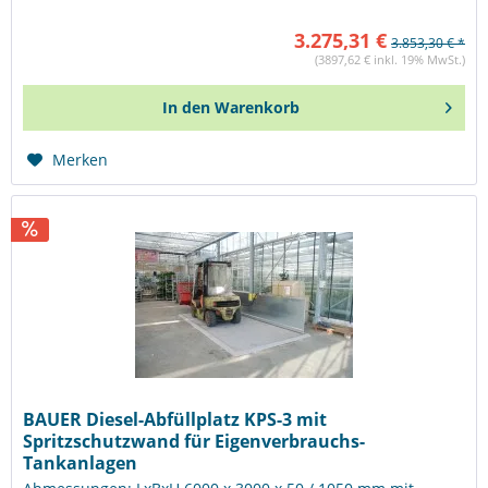
3.275,31 €
3.853,30 € *
(3897,62 € inkl. 19% MwSt.)
In den
Warenkorb
Merken
BAUER Diesel-Abfüllplatz KPS-3 mit
Spritzschutzwand für Eigenverbrauchs-
Tankanlagen