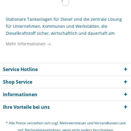
Stationäre Tankanlagen für Diesel sind die zentrale Lösung
für Unternehmen, Kommunen und Werkstätten, die
Dieselkraftstoff sicher, wirtschaftlich und dauerhaft am
eigenen Standort lagern und abgeben möchten. Sie
Mehr Informationen →
schaffen kurze Betankungswege, reduzieren
Stillstandszeiten im Fuhrpark und unterstützen eine sauber
organisierte Kraftstoffversorgung im Betriebsalltag. Gerade
für Bauunternehmen, landwirtschaftliche Betriebe,
Service Hotline
kommunale Bauhöfe sowie Werkstätten mit eigenem
Shop Service
Maschinen- und Fahrzeugbestand ist eine fest installierte
Dieseltankanlage ein wichtiger Baustein für effiziente
Informationen
Abläufe. Im Tankanlagen-Profishop finden
Gewerbetreibende stationäre Systeme für unterschiedliche
Ihre Vorteile bei uns
Einsatzbedingungen – von kompakten Lösungen für
Innenbereiche bis zu robusten Außenanlagen mit
* Alle Preise verstehen sich zzgl. Mehrwertsteuer und
Versandkosten
und
erweitertem Funktionsumfang. Entscheidend sind dabei
ggf. Nachnahmegebühren, wenn nicht anders beschrieben