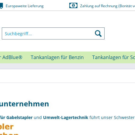
Europaweite Lieferung
Zahlung auf Rechnung (Bonität v
r AdBlue®
Tankanlagen für Benzin
Tankanlagen für S
runternehmen
ür Gabelstapler
und
Umwelt-Lagertechnik
führt unser Schwester