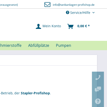
orausgesetzt)
info@tankanlagen-profishop.de
Service/Hilfe
Mein Konto
0,00 € *
chmierstoffe
Abfüllplätze
Pumpen
-Betrieb, der
Stapler-Profishop
.