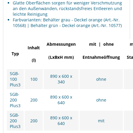
Glatte Oberflächen sorgen für weniger Verschmutzung
an den Außenwänden, rückstandsfreies Entleeren und
leichte Reinigung
Farbvarianten: Behälter grau - Deckel orange (Art.-Nr.
10568) | Behälter grün - Deckel orange (Art.-Nr. 10577)
Abmessungen
mit | ohne
m
Inhalt
Typ
(LxBxH mm)
Entnahmeöffnung
St
(l)
SGB-
890 x 600 x
100
100
ohne
340
Plus3
SGB-
890 x 600 x
200
200
ohne
640
Plus3
SGB-
890 x 600 x
200
200
mit
640
Plus3