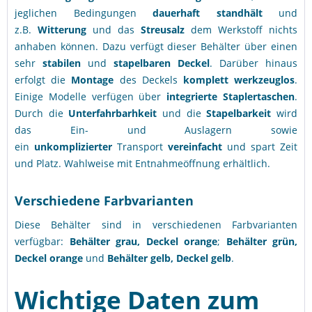
jeglichen Bedingungen
dauerhaft standhält
und
z.B.
Witterung
und das
Streusalz
dem Werkstoff nichts
anhaben können. Dazu verfügt dieser Behälter über einen
sehr
stabilen
und
stapelbaren
Deckel
. Darüber hinaus
erfolgt die
Montage
des Deckels
komplett
werkzeuglos
.
Einige Modelle verfügen über
integrierte
Staplertaschen
.
Durch die
Unterfahrbarhkeit
und die
Stapelbarkeit
wird
das Ein- und Auslagern sowie
ein
unkomplizierter
Transport
vereinfacht
und spart Zeit
und Platz. Wahlweise mit Entnahmeöffnung erhältlich.
Verschiedene Farbvarianten
Diese Behälter sind in verschiedenen Farbvarianten
verfügbar:
Behälter grau, Deckel orange
;
Behälter grün,
Deckel orange
und
Behälter gelb, Deckel gelb
.
Wichtige Daten zum