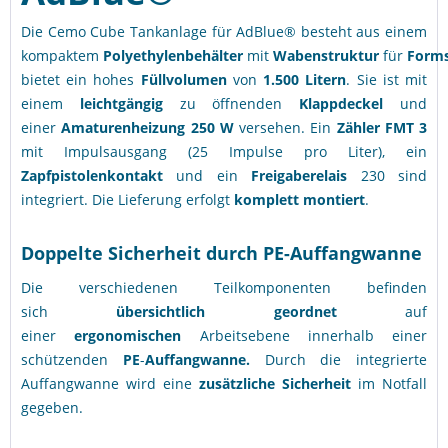
Die Cemo Cube Tankanlage für AdBlue® besteht aus einem
kompaktem
Polyethylenbehälter
mit
Wabenstruktur
für
Formst
bietet ein hohes
Füllvolumen
von
1.500 Litern
. Sie ist mit
einem
leichtgängig
zu öffnenden
Klappdeckel
und
einer
Amaturenheizung 250 W
versehen. Ein
Zähler FMT 3
mit Impulsausgang (25 Impulse pro Liter), ein
Zapfpistolenkontakt
und ein
Freigaberelais
230
sind
integriert. Die Lieferung erfolgt
komplett montiert
.
Doppelte Sicherheit durch PE-Auffangwanne
Die verschiedenen Teilkomponenten befinden
sich
übersichtlich geordnet
auf
einer
ergonomischen
Arbeitsebene innerhalb einer
schützenden
PE
-
Auffangwanne.
Durch die integrierte
Auffangwanne wird eine
zusätzliche Sicherheit
im Notfall
gegeben.