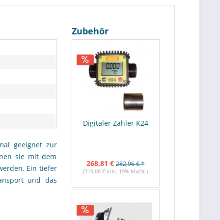
Zubehör
Digitaler Zähler K24
al geeignet zur
nnen sie mit dem
268,81 €
282,96 € *
erden. Ein tiefer
(319,88 € inkl. 19% MwSt.)
ansport und das