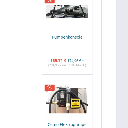
Pumpenkonsole
169,71 €
174,96 € *
(201,95 € inkl. 19% MwSt.)
Cemo Elektropumpe