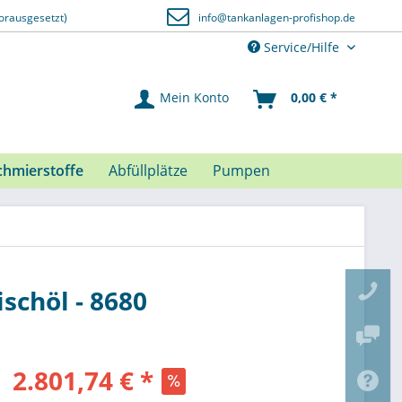
orausgesetzt)
info@tankanlagen-profishop.de
Service/Hilfe
Mein Konto
0,00 € *
chmierstoffe
Abfüllplätze
Pumpen
schöl - 8680
2.801,74 € *