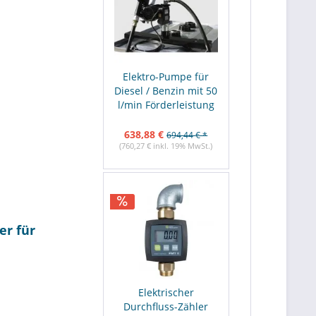
Elektro-Pumpe für
Diesel / Benzin mit 50
l/min Förderleistung
638,88 €
694,44 € *
(760,27 € inkl. 19% MwSt.)
er für
Elektrischer
Durchfluss-Zähler