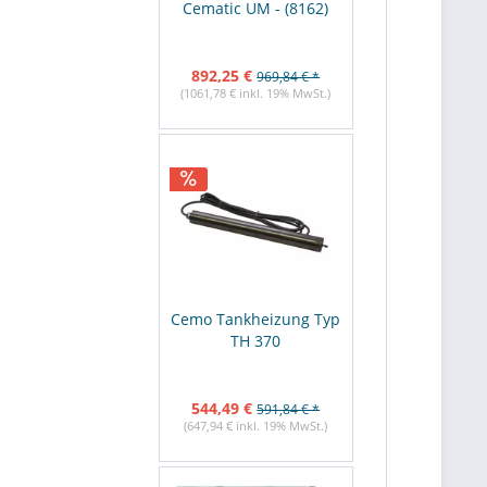
Cematic UM - (8162)
892,25 €
969,84 € *
(1061,78 € inkl. 19% MwSt.)
Cemo Tankheizung Typ
TH 370
544,49 €
591,84 € *
(647,94 € inkl. 19% MwSt.)