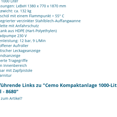
: 1000 Liter
sungen: LxBxH 1380 x 770 x 1870 mm
ewicht: ca. 132 kg
ischöl mit einem Flammpunkt > 55° C
tegrierter verzinkter Stahlblech-Auffangwanne
ette mit Anfahrschutz
tank aus HDPE (Hart-Polyethylen)
adpumpe 230 V
leistung: 12 bar, 9 L/Min
offener Aufroller
tischer Leckageanzeige
andsanzeige
ierte Tragegriffe
en Innenbereich
bar mit Zapfpistole
arnitur
führende Links zu "Cemo Kompaktanlage 1000-Lit
l - 8680"
zum Artikel?