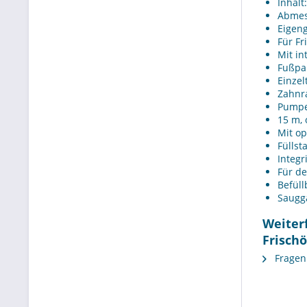
Inhalt
Abmes
Eigeng
Für Fr
Mit in
Fußpal
Einzel
Zahnr
Pumpen
15 m, 
Mit op
Füllst
Integr
Für d
Befüll
Saugg
Weiter
Frischö
Fragen 