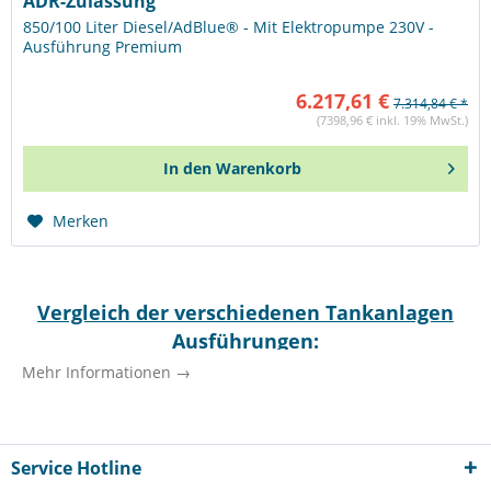
ADR-Zulassung
850/100 Liter Diesel/AdBlue® - Mit Elektropumpe 230V -
Ausführung Premium
6.217,61 €
7.314,84 € *
(7398,96 € inkl. 19% MwSt.)
In den
Warenkorb
Merken
Vergleich der verschiedenen Tankanlagen
Ausführungen:
Mehr Informationen →
Zusatztank
Typ
Innentank
Außentank
(AdBlue®)
DT MOBIL
Stahl
Stahl
- / -
PRO ST
Service Hotline