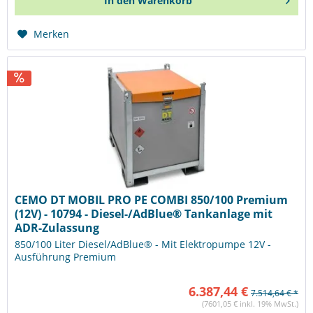
In den
Warenkorb
Merken
CEMO DT MOBIL PRO PE COMBI 850/100 Premium
(12V) - 10794 - Diesel-/AdBlue® Tankanlage mit
ADR-Zulassung
850/100 Liter Diesel/AdBlue® - Mit Elektropumpe 12V -
Ausführung Premium
6.387,44 €
7.514,64 € *
(7601,05 € inkl. 19% MwSt.)