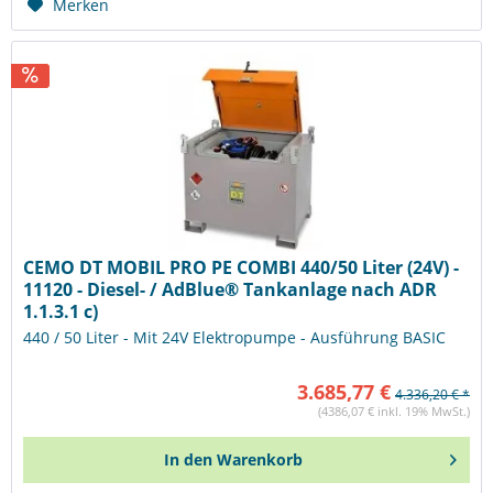
Merken
CEMO DT MOBIL PRO PE COMBI 440/50 Liter (24V) -
11120 - Diesel- / AdBlue® Tankanlage nach ADR
1.1.3.1 c)
440 / 50 Liter - Mit 24V Elektropumpe - Ausführung BASIC
3.685,77 €
4.336,20 € *
(4386,07 € inkl. 19% MwSt.)
In den
Warenkorb