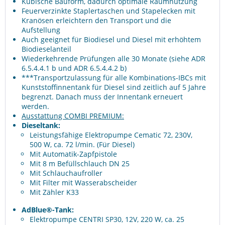
Kubische Bauform, dadurch optimale Raumnutzung
Feuerverzinkte Staplertaschen und Stapelecken mit
Kranösen erleichtern den Transport und die
Aufstellung
Auch geeignet für Biodiesel und Diesel mit erhöhtem
Biodieselanteil
Wiederkehrende Prüfungen alle 30 Monate (siehe ADR
6.5.4.4.1 b und ADR 6.5.4.4.2 b)
***Transportzulassung für alle Kombinations-IBCs mit
Kunststoffinnentank für Diesel sind zeitlich auf 5 Jahre
begrenzt. Danach muss der Innentank erneuert
werden.
Ausstattung COMBI PREMIUM:
Dieseltank:
Leistungsfähige Elektropumpe Cematic 72, 230V,
500 W, ca. 72 l/min. (Für Diesel)
Mit Automatik-Zapfpistole
Mit 8 m Befüllschlauch DN 25
Mit Schlauchaufroller
Mit Filter mit Wasserabscheider
Mit Zähler K33
AdBlue®-Tank:
Elektropumpe CENTRI SP30, 12V, 220 W, ca. 25