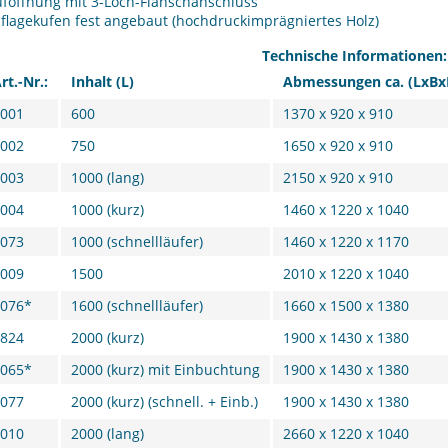
föffnung mit 3-Loch-Flanschanschluss
flagekufen fest angebaut (hochdruckimprägniertes Holz)
Technische Informationen:
rt.-Nr.:
Inhalt (L)
Abmessungen ca. (LxB
001
600
1370 x 920 x 910
002
750
1650 x 920 x 910
003
1000 (lang)
2150 x 920 x 910
004
1000 (kurz)
1460 x 1220 x 1040
073
1000 (schnellläufer)
1460 x 1220 x 1170
009
1500
2010 x 1220 x 1040
076*
1600 (schnellläufer)
1660 x 1500 x 1380
824
2000 (kurz)
1900 x 1430 x 1380
065*
2000 (kurz) mit Einbuchtung
1900 x 1430 x 1380
077
2000 (kurz) (schnell. + Einb.)
1900 x 1430 x 1380
010
2000 (lang)
2660 x 1220 x 1040