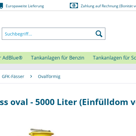
Europaweite Lieferung
Zahlung auf Rechnung (Bonität v
r AdBlue®
Tankanlagen für Benzin
Tankanlagen für S
GFK-Fässer
Ovalförmig
s oval - 5000 Liter (Einfülldom 