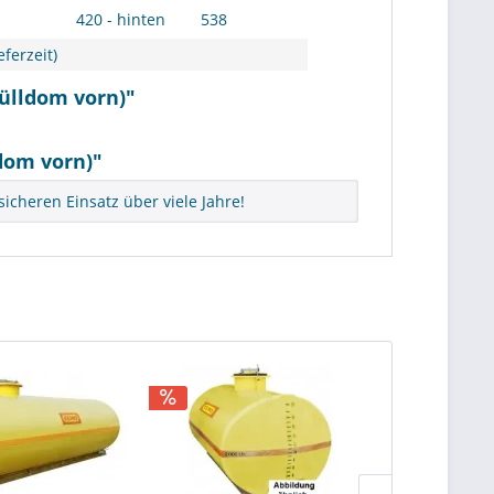
420 - hinten
538
ferzeit)
fülldom vorn)"
dom vorn)"
icheren Einsatz über viele Jahre!