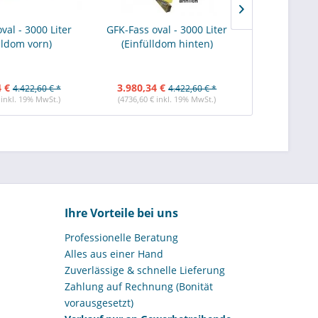
val - 3000 Liter
GFK-Fass oval - 3000 Liter
GFK-Fass ov
lldom vorn)
(Einfülldom hinten)
(Einfül
4 €
3.980,34 €
4.587,84 
4.422,60 € *
4.422,60 € *
 inkl. 19% MwSt.)
(4736,60 € inkl. 19% MwSt.)
(5459,53 € i
Ihre Vorteile bei uns
Professionelle Beratung
Alles aus einer Hand
Zuverlässige & schnelle Lieferung
Zahlung auf Rechnung (Bonität
vorausgesetzt)