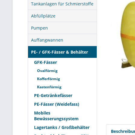
Tankanlagen für Schmierstoffe
Abfüllplätze
Pumpen
Auffangwannen
PE- / GFK-Fässer & Behälter
GFK-Fässer
Ovalförmig
Kofferförmig
Kastenförmig
PE-Getränkefässer
PE-Fässer (Weidefass)
Mobiles
Bewässerungssystem
Lagertanks / Großbehälter
Beschreibu