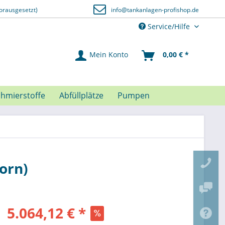
orausgesetzt)
info@tankanlagen-profishop.de
Service/Hilfe
Mein Konto
0,00 € *
chmierstoffe
Abfüllplätze
Pumpen
vorn)
5.064,12 € *