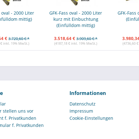
oval - 2000 Liter
GFK-Fass oval - 2000 Liter
GFK-Fass o
nfülldom mittig)
kurz mit Einbuchtung
(Einfü
(Einfülldom mittig)
54 €
3.518,64 €
3.980,3
3.720,60 € *
3.909,60 € *
 € inkl. 19% MwSt.)
(4187,18 € inkl. 19% MwSt.)
(4736,60 €
ce
Informationen
lar
Datenschutz
r stellen uns vor
Impressum
t f. Privatkunden
Cookie-Einstellungen
mular f. Privatkunden