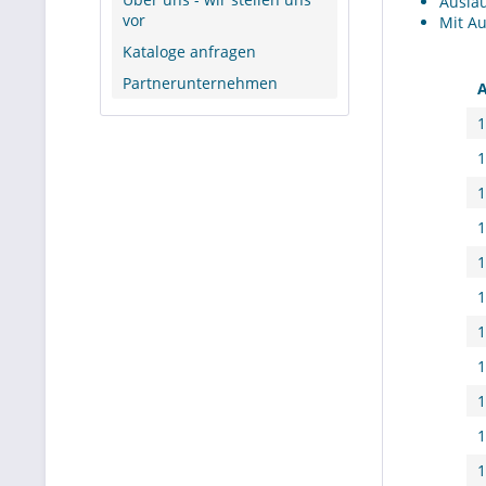
Auslau
vor
Mit Au
Kataloge anfragen
Partnerunternehmen
A
1
1
1
1
1
1
1
1
1
1
1