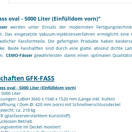
ss oval - 5000 Liter (Einfülldom vorn)"
sser
werden unter Einsatz der modernsten Fertigungstechn
rt. Das eingesetzte Vakuum-Injektionsverfahren ermöglicht eine 
iedlicher Fassformteile. Die gefertigten Produkte haben beiders
e. Beide Fasshälften sind durch eine glatte, absolut dichte La
en.
CEMO-Fässer
gewährleisten damit einen optimalen Qualitätss
schaften GFK-FASS
ss oval - 5000 Liter (Einfülldom vorn)
: 5000 Liter
sungen: LxBxH 3660 x 1540 x 1520 mm (Länge inkl. Kufen)
löffnung / Dom Ø: 420 mm (vorn) mit Schnellverschlussdeckel
ewicht: ca. 218 kg
K (glasfaserverstärktem Kunststoff)
ucklosen Betrieb
ungsventile im Deckel montiert