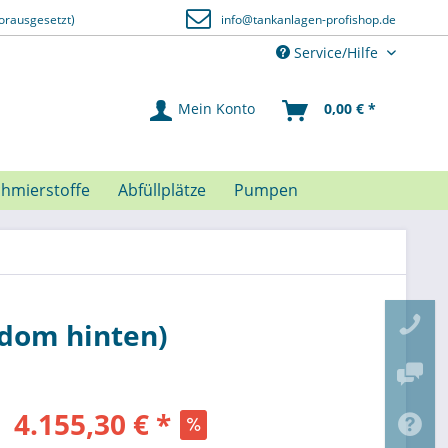
orausgesetzt)
info@tankanlagen-profishop.de
Service/Hilfe
Mein Konto
0,00 € *
chmierstoffe
Abfüllplätze
Pumpen
ldom hinten)
4.155,30 € *