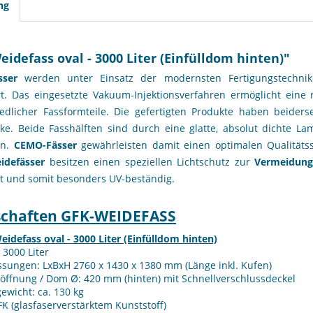
ng
idefass oval - 3000 Liter (Einfülldom hinten)"
sser
werden unter Einsatz der modernsten Fertigungstechn
rt. Das eingesetzte Vakuum-Injektionsverfahren ermöglicht eine 
iedlicher Fassformteile. Die gefertigten Produkte haben beiders
e. Beide Fasshälften sind durch eine glatte, absolut dichte La
en.
CEMO-Fässer
gewährleisten damit einen optimalen Qualitätss
idefässer
besitzen einen speziellen Lichtschutz zur
Vermeidung
bt und somit besonders UV-beständig.
schaften GFK-WEIDEFASS
idefass oval - 3000 Liter (Einfülldom hinten)
: 3000 Liter
sungen: LxBxH 2760 x 1430 x 1380 mm (Länge inkl. Kufen)
löffnung / Dom Ø: 420 mm (hinten) mit Schnellverschlussdeckel
ewicht: ca. 130 kg
K (glasfaserverstärktem Kunststoff)