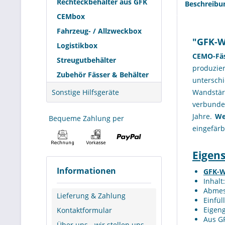
Rechteckbehälter aus GFK
Beschreibu
CEMbox
Fahrzeug- / Allzweckbox
"GFK-We
Logistikbox
CEMO-Fä
Streugutbehälter
produzie
Zubehör Fässer & Behälter
untersch
Sonstige Hilfsgeräte
Wandstärk
verbund
Jahre.
We
Bequeme Zahlung per
eingefär
Eigen
Informationen
GFK-We
Inhalt
Abmes
Lieferung & Zahlung
Einfül
Eigeng
Kontaktformular
Aus GF
Über uns - wir stellen uns