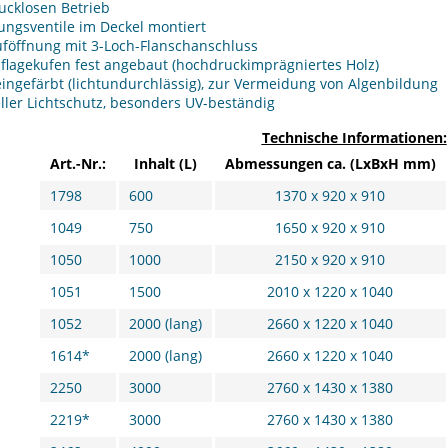
ucklosen Betrieb
ungsventile im Deckel montiert
föffnung mit 3-Loch-Flanschanschluss
flagekufen fest angebaut (hochdruckimprägniertes Holz)
ingefärbt (lichtundurchlässig), zur Vermeidung von Algenbildung
ller Lichtschutz, besonders UV-beständig
Technische Informationen:
Art.-Nr.:
Inhalt (L)
Abmessungen ca. (LxBxH mm)
1798
600
1370 x 920 x 910
1049
750
1650 x 920 x 910
1050
1000
2150 x 920 x 910
1051
1500
2010 x 1220 x 1040
1052
2000 (lang)
2660 x 1220 x 1040
1614*
2000 (lang)
2660 x 1220 x 1040
2250
3000
2760 x 1430 x 1380
2219*
3000
2760 x 1430 x 1380