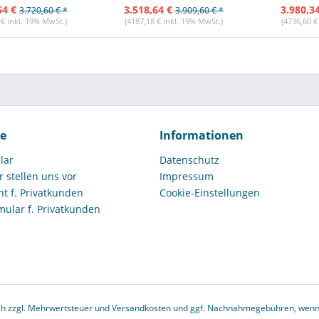
54 €
3.518,64 €
3.980,3
3.720,60 € *
3.909,60 € *
 € inkl. 19% MwSt.)
(4187,18 € inkl. 19% MwSt.)
(4736,60 €
ce
Informationen
lar
Datenschutz
r stellen uns vor
Impressum
t f. Privatkunden
Cookie-Einstellungen
mular f. Privatkunden
ich zzgl. Mehrwertsteuer und
Versandkosten
und ggf. Nachnahmegebühren, wenn 