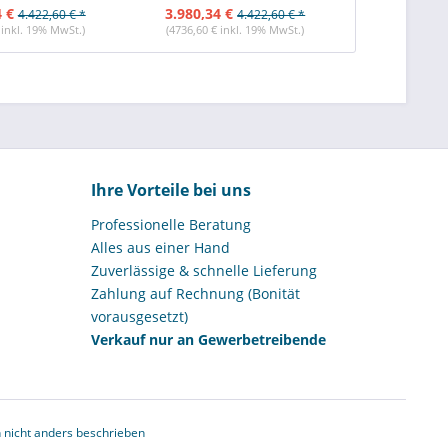
4 €
3.980,34 €
4.587,84 
4.422,60 € *
4.422,60 € *
 inkl. 19% MwSt.)
(4736,60 € inkl. 19% MwSt.)
(5459,53 € i
Ihre Vorteile bei uns
Professionelle Beratung
Alles aus einer Hand
Zuverlässige & schnelle Lieferung
Zahlung auf Rechnung (Bonität
vorausgesetzt)
Verkauf nur an Gewerbetreibende
nicht anders beschrieben