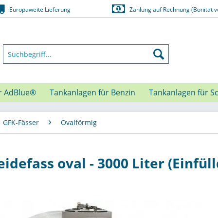
Europaweite Lieferung
Zahlung auf Rechnung (Bonität v
r AdBlue®
Tankanlagen für Benzin
Tankanlagen für S
GFK-Fässer
Ovalförmig
idefass oval - 3000 Liter (Einfül