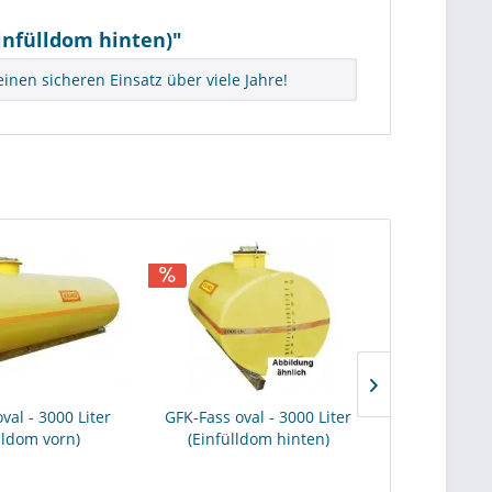
infülldom hinten)"
nen sicheren Einsatz über viele Jahre!
val - 3000 Liter
GFK-Fass oval - 3000 Liter
GFK-Fass ov
lldom vorn)
(Einfülldom hinten)
(Einfül