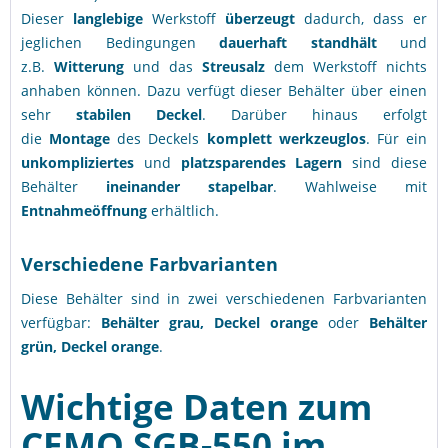
Dieser
langlebige
Werkstoff
überzeugt
dadurch, dass er
jeglichen Bedingungen
dauerhaft standhält
und
z.B.
Witterung
und das
Streusalz
dem Werkstoff nichts
anhaben können. Dazu verfügt dieser Behälter über einen
sehr
stabilen
Deckel
. Darüber hinaus erfolgt
die
Montage
des Deckels
komplett
werkzeuglos
. Für ein
unkompliziertes
und
platzsparendes
Lagern
sind diese
Behälter
ineinander stapelbar
. Wahlweise mit
Entnahmeöffnung
erhältlich.
Verschiedene Farbvarianten
Diese Behälter sind in zwei verschiedenen Farbvarianten
verfügbar:
Behälter grau, Deckel orange
oder
Behälter
grün, Deckel orange
.
Wichtige Daten zum
CEMO SGB-550 im