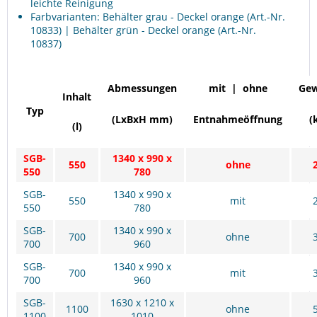
leichte Reinigung
Farbvarianten: Behälter grau - Deckel orange (Art.-Nr.
10833) | Behälter grün - Deckel orange (Art.-Nr.
10837)
Abmessungen
mit | ohne
Gew
Inhalt
Typ
(LxBxH mm)
Entnahmeöffnung
(
(l)
SGB-
1340 x 990 x
550
ohne
550
780
SGB-
1340 x 990 x
550
mit
550
780
SGB-
1340 x 990 x
700
ohne
700
960
SGB-
1340 x 990 x
700
mit
700
960
SGB-
1630 x 1210 x
1100
ohne
1100
1010