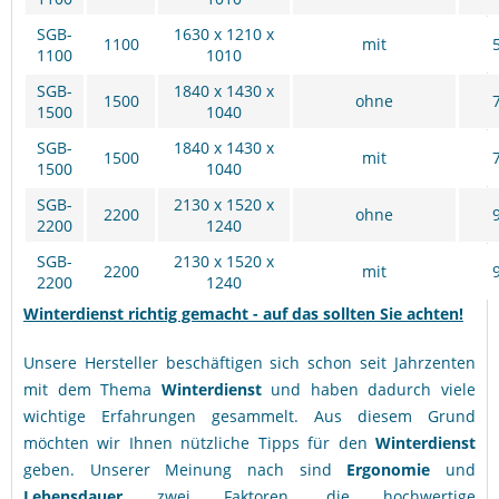
SGB-
1630 x 1210 x
1100
mit
1100
1010
SGB-
1840 x 1430 x
1500
ohne
1500
1040
SGB-
1840 x 1430 x
1500
mit
1500
1040
SGB-
2130 x 1520 x
2200
ohne
2200
1240
SGB-
2130 x 1520 x
2200
mit
2200
1240
Winterdienst richtig gemacht - auf das sollten Sie achten!
Unsere Hersteller beschäftigen sich schon seit Jahrzenten
mit dem Thema
Winterdienst
und haben dadurch viele
wichtige Erfahrungen gesammelt. Aus diesem Grund
möchten wir Ihnen nützliche Tipps für den
Winterdienst
geben. Unserer Meinung nach sind
Ergonomie
und
Lebensdauer
zwei Faktoren, die hochwertige