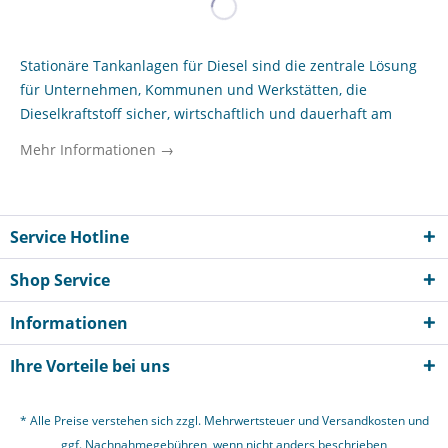
Stationäre Tankanlagen für Diesel sind die zentrale Lösung
für Unternehmen, Kommunen und Werkstätten, die
Dieselkraftstoff sicher, wirtschaftlich und dauerhaft am
eigenen Standort lagern und abgeben möchten. Sie
Mehr Informationen →
schaffen kurze Betankungswege, reduzieren
Stillstandszeiten im Fuhrpark und unterstützen eine sauber
organisierte Kraftstoffversorgung im Betriebsalltag. Gerade
für Bauunternehmen, landwirtschaftliche Betriebe,
Service Hotline
kommunale Bauhöfe sowie Werkstätten mit eigenem
Shop Service
Maschinen- und Fahrzeugbestand ist eine fest installierte
Dieseltankanlage ein wichtiger Baustein für effiziente
Informationen
Abläufe. Im Tankanlagen-Profishop finden
Gewerbetreibende stationäre Systeme für unterschiedliche
Ihre Vorteile bei uns
Einsatzbedingungen – von kompakten Lösungen für
Innenbereiche bis zu robusten Außenanlagen mit
* Alle Preise verstehen sich zzgl. Mehrwertsteuer und
Versandkosten
und
erweitertem Funktionsumfang. Entscheidend sind dabei
ggf. Nachnahmegebühren, wenn nicht anders beschrieben