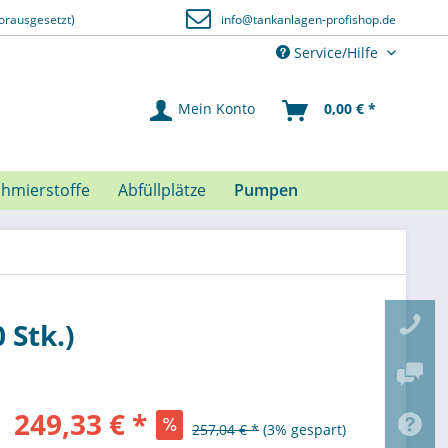
orausgesetzt)
info@tankanlagen-profishop.de
Service/Hilfe
Mein Konto
0,00 € *
chmierstoffe
Abfüllplätze
Pumpen
 Stk.)
249,33 € *
257,04 € *
(3% gespart)