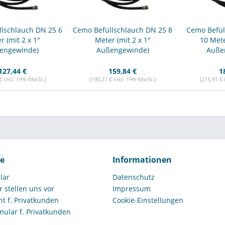
lschlauch DN 25 6
Cemo Befüllschlauch DN 25 8
Cemo Befül
r (mit 2 x 1"
Meter (mit 2 x 1"
10 Mete
engewinde)
Außengewinde)
Auße
127,44 €
159,84 €
1
€ inkl. 19% MwSt.)
(190,21 € inkl. 19% MwSt.)
(215,91 €
ce
Informationen
lar
Datenschutz
r stellen uns vor
Impressum
t f. Privatkunden
Cookie-Einstellungen
mular f. Privatkunden