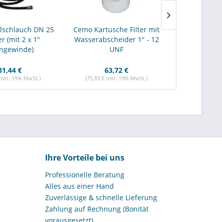
lschlauch DN 25
Cemo Kartusche Filter mit
Cemo Schnit
r (mit 2 x 1"
Wasserabscheider 1" - 12
zur Daten
ngewinde)
UNF
81,44 €
63,72 €
385,52 
 inkl. 19% MwSt.)
(75,83 € inkl. 19% MwSt.)
(458,77 € i
Ihre Vorteile bei uns
Professionelle Beratung
Alles aus einer Hand
Zuverlässige & schnelle Lieferung
Zahlung auf Rechnung (Bonität
vorausgesetzt)