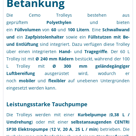
Betankung
Die Cemo Trolleys bestehen aus
geprüftem
Polyethylen
und bieten
ein
Füllvolumen
von
60
und
100 Litern
. Eine
Schwallwand
und
ein
Zapfpistolenhalter
sowie ein
Füllstutzen mit Be-
und Entlüftung
sind integriert. Dazu verfügen diese Trolley
über einen integrierten
Hand-
und
Tragegriffe
. Der 60 L
Trolley ist mit
Ø 240 mm Rädern
bestückt, während der 100
L Trolley mit
Ø 300 mm geländegängiger
Luftbereifung
ausgerüstet wird, wodurch er
noch
mobiler
und
flexibler
auf unebenen Untergründen
eingesetzt werden kann.
Leistungsstarke Tauchpumpe
Die Trolleys werden mit einer
Kurbelpumpe
(
0,38 L /
Umdrehung
) oder mit einer
selbstansaugenden
CENTRI
SP30 Elektropumpe
(
12 V, 20 A, 25 L / min
)
betrieben. Die