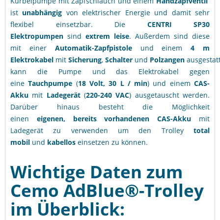
Kurbelpumpe mit Zapfschlauch und einem
Handzapfventil
ist
unabhängig
von elektrischer Energie und damit sehr
flexibel einsetzbar. Die
CENTRI SP30
Elektropumpen
sind
extrem leise
. Außerdem sind diese
mit einer
Automatik-Zapfpistole
und einem
4 m
Elektrokabel
mit
Sicherung
,
Schalter
und
Polzangen
ausgestat
kann die Pumpe und das Elektrokabel gegen
eine
Tauchpumpe
(
18 Volt, 30 L / min
) und einem
CAS-
Akku
mit
Ladegerät
(
220-240 VAC
) ausgetauscht werden.
Darüber hinaus besteht die Möglichkeit
einen
eigenen, bereits vorhandenen CAS-Akku
mit
Ladegerät zu verwenden um den Trolley
total
mobil
und
kabellos
einsetzen zu können.
Wichtige Daten zum
Cemo AdBlue®-Trolley
im Überblick: