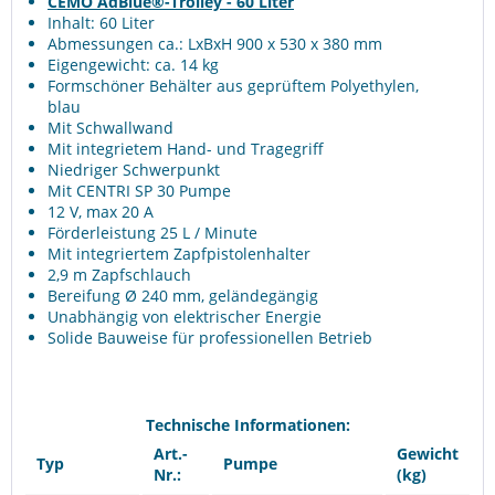
CEMO AdBlue®-Trolley - 60 Liter
Inhalt: 60 Liter
Abmessungen ca.: LxBxH 900 x 530 x 380 mm
Eigengewicht: ca. 14 kg
Formschöner Behälter aus geprüftem Polyethylen,
blau
Mit Schwallwand
Mit integrietem Hand- und Tragegriff
Niedriger Schwerpunkt
Mit CENTRI SP 30 Pumpe
12 V, max 20 A
Förderleistung 25 L / Minute
Mit integriertem Zapfpistolenhalter
2,9 m Zapfschlauch
Bereifung Ø 240 mm, geländegängig
Unabhängig von elektrischer Energie
Solide Bauweise für professionellen Betrieb
Technische Informationen:
Art.-
Gewicht
Typ
Pumpe
Nr.:
(kg)