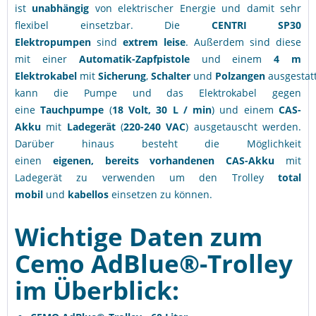
ist
unabhängig
von elektrischer Energie und damit sehr
flexibel einsetzbar. Die
CENTRI SP30
Elektropumpen
sind
extrem leise
. Außerdem sind diese
mit einer
Automatik-Zapfpistole
und einem
4 m
Elektrokabel
mit
Sicherung
,
Schalter
und
Polzangen
ausgestat
kann die Pumpe und das Elektrokabel gegen
eine
Tauchpumpe
(
18 Volt, 30 L / min
) und einem
CAS-
Akku
mit
Ladegerät
(
220-240 VAC
) ausgetauscht werden.
Darüber hinaus besteht die Möglichkeit
einen
eigenen, bereits vorhandenen CAS-Akku
mit
Ladegerät zu verwenden um den Trolley
total
mobil
und
kabellos
einsetzen zu können.
Wichtige Daten zum
Cemo AdBlue®-Trolley
im Überblick: