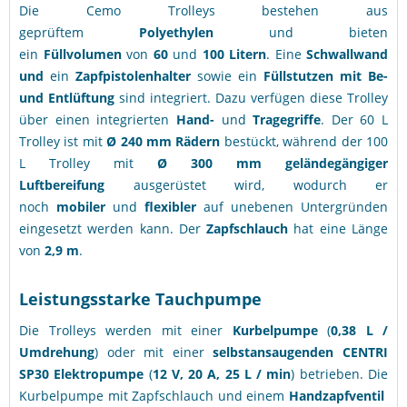
Die Cemo Trolleys bestehen aus
geprüftem
Polyethylen
und bieten
ein
Füllvolumen
von
60
und
100 Litern
. Eine
Schwallwand
und
ein
Zapfpistolenhalter
sowie ein
Füllstutzen mit Be-
und Entlüftung
sind integriert. Dazu verfügen diese Trolley
über einen integrierten
Hand-
und
Tragegriffe
. Der 60 L
Trolley ist mit
Ø 240 mm Rädern
bestückt, während der 100
L Trolley mit
Ø 300 mm geländegängiger
Luftbereifung
ausgerüstet wird, wodurch er
noch
mobiler
und
flexibler
auf unebenen Untergründen
eingesetzt werden kann. Der
Zapfschlauch
hat eine Länge
von
2,9 m
.
Leistungsstarke Tauchpumpe
Die Trolleys werden mit einer
Kurbelpumpe
(
0,38 L /
Umdrehung
) oder mit einer
selbstansaugenden
CENTRI
SP30 Elektropumpe
(
12 V, 20 A, 25 L / min
)
betrieben. Die
Kurbelpumpe mit Zapfschlauch und einem
Handzapfventil