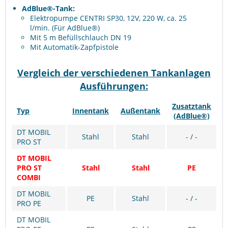
AdBlue®-Tank:
Elektropumpe CENTRI SP30, 12V, 220 W, ca. 25
l/min. (Für AdBlue®)
Mit 5 m Befüllschlauch DN 19
Mit Automatik-Zapfpistole
Vergleich der verschiedenen Tankanlagen
Ausführungen:
Zusatztank
Typ
Innentank
Außentank
(AdBlue®)
DT MOBIL
Stahl
Stahl
- / -
PRO ST
DT MOBIL
PRO ST
Stahl
Stahl
PE
COMBI
DT MOBIL
PE
Stahl
- / -
PRO PE
DT MOBIL