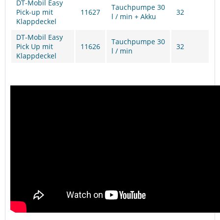
DT-Mobil Easy
Tauchpumpe 30
Pick-up mit
11627
32
l / min + Akku
Klappdeckel
DT-Mobil Easy
Tauchpumpe 30
Pick Up mit
11626
32
l / min
Klappdeckel