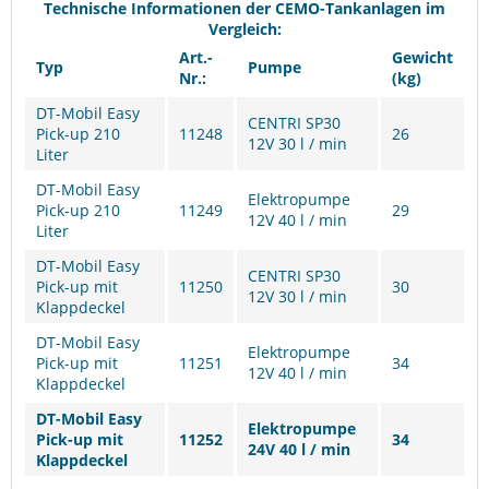
Technische Informationen der CEMO-Tankanlagen im
Vergleich:
Art.-
Gewicht
Typ
Pumpe
Nr.:
(kg)
DT-Mobil Easy
CENTRI SP30
Pick-up 210
11248
26
12V 30 l / min
Liter
DT-Mobil Easy
Elektropumpe
Pick-up 210
11249
29
12V 40 l / min
Liter
DT-Mobil Easy
CENTRI SP30
Pick-up mit
11250
30
12V 30 l / min
Klappdeckel
DT-Mobil Easy
Elektropumpe
Pick-up mit
11251
34
12V 40 l / min
Klappdeckel
DT-Mobil Easy
Elektropumpe
Pick-up mit
11252
34
24V 40 l / min
Klappdeckel