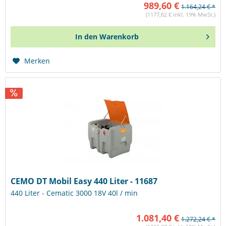
989,60 €
1.164,24 € *
(1177,62 € inkl. 19% MwSt.)
In den
Warenkorb
Merken
CEMO DT Mobil Easy 440 Liter - 11687
440 Liter - Cematic 3000 18V 40l / min
1.081,40 €
1.272,24 € *