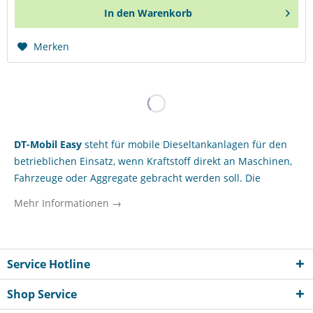
In den
Warenkorb
Merken
DT-Mobil Easy
steht für mobile Dieseltankanlagen für den
betrieblichen Einsatz, wenn Kraftstoff direkt an Maschinen,
Fahrzeuge oder Aggregate gebracht werden soll. Die
Kategorie umfasst kompakte Lösungen für Unternehmen,
Mehr Informationen →
Bauhöfe und Serviceeinheiten, die Diesel nicht stationär
bevorraten, sondern flexibel am Einsatzort verfügbar
machen möchten. Im Fokus stehen ein einfacher Transport,
eine schnelle Betankung und eine praxistaugliche
Service Hotline
Ausstattung für den täglichen Gebrauch. Für
Shop Service
Bauunternehmen, GaLaBau-Betriebe, landwirtschaftliche
Lohnunternehmen und kommunale Betriebshöfe sind