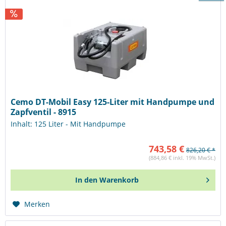
Cemo DT-Mobil Easy 125-Liter mit Handpumpe und
Zapfventil - 8915
Inhalt: 125 Liter - Mit Handpumpe
743,58 €
826,20 € *
(884,86 € inkl. 19% MwSt.)
In den
Warenkorb
Merken