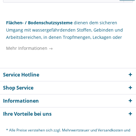
Flächen- / Bodenschutzsysteme
dienen dem sicheren
Umgang mit wassergefährdenden Stoffen, Gebinden und
Arbeitsbereichen, in denen Tropfmengen, Leckagen oder
Schmutzeinträge kontrolliert aufgenommen und vom
Mehr Informationen →
Untergrund ferngehalten werden müssen. Für
Gewerbebetriebe, Bauhöfe, Werkstätten und kommunale
Einrichtungen sind sie ein praxisnaher Baustein, wenn
Lager-, Umschlag- oder Betankungsbereiche sauber
Service Hotline
strukturiert und betrieblich belastbar eingerichtet werden
Shop Service
sollen. Im Tankanlagen-Profishop finden gewerbliche
Kunden Flächen- / Bodenschutzsysteme für
Informationen
unterschiedliche Einsatzsituationen – von abgegrenzten
Stellflächen bis zu Lösungen für temporäre oder dauerhaft
Ihre Vorteile bei uns
genutzte Arbeitszonen. Im Mittelpunkt stehen dabei ein
belastbarer Untergrundschutz, eine klare Organisation von
* Alle Preise verstehen sich zzgl. Mehrwertsteuer und
Versandkosten
und
Betriebsabläufen sowie die Unterstützung betrieblicher