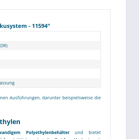
kusystem - 11594"
ADR)
lassung
enen Ausführungen, darunter beispielsweise die
thylen
wandigem Polyethylenbehälter
und bietet