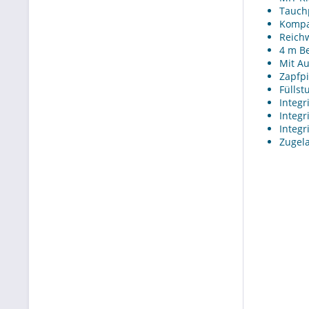
Tauch
Kompat
Reichw
4 m B
Mit Au
Zapfpi
Füllst
Integr
Integr
Integr
Zugela