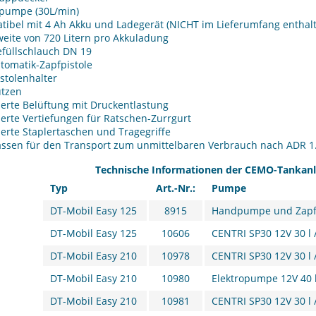
pumpe (30L/min)
ibel mit 4 Ah Akku und Ladegerät (NICHT im Lieferumfang enthalt
eite von 720 Litern pro Akkuladung
efüllschlauch DN 19
tomatik-Zapfpistole
stolenhalter
utzen
ierte Belüftung mit Druckentlastung
ierte Vertiefungen für Ratschen-Zurrgurt
ierte Staplertaschen und Tragegriffe
ssen für den Transport zum unmittelbaren Verbrauch nach ADR 1.1
Technische Informationen der CEMO-Tankanla
Typ
Art.-Nr.:
Pumpe
DT-Mobil Easy 125
8915
Handpumpe und Zapfv
DT-Mobil Easy 125
10606
CENTRI SP30 12V 30 l 
DT-Mobil Easy 210
10978
CENTRI SP30 12V 30 l 
DT-Mobil Easy 210
10980
Elektropumpe 12V 40 l
DT-Mobil Easy 210
10981
CENTRI SP30 12V 30 l 