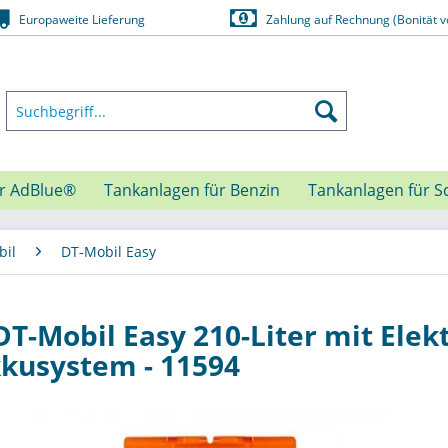
Europaweite Lieferung
Zahlung auf Rechnung (Bonität v
ür AdBlue®
Tankanlagen für Benzin
Tankanlagen für S
bil
DT-Mobil Easy
T-Mobil Easy 210-Liter mit Ele
kusystem - 11594