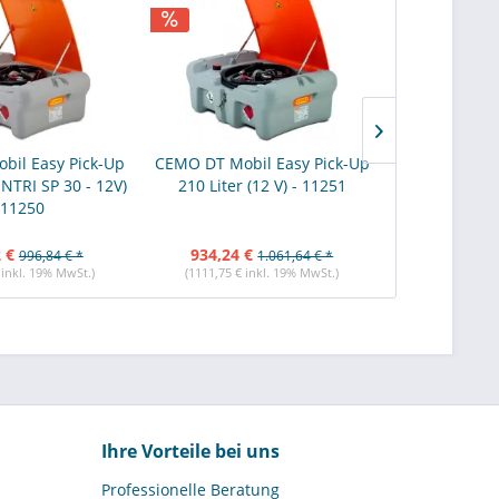
bil Easy Pick-Up
CEMO DT Mobil Easy Pick-Up
CEMO DT Mobi
ENTRI SP 30 - 12V)
210 Liter (12 V) - 11251
210 Liter 
 11250
 €
934,24 €
967,51 €
996,84 € *
1.061,64 € *
 inkl. 19% MwSt.)
(1111,75 € inkl. 19% MwSt.)
(1151,34 € i
Ihre Vorteile bei uns
Professionelle Beratung