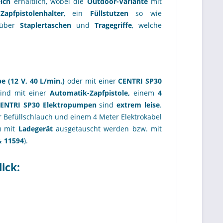
ich
erhältlich, wobei die
Outdoor-Variante
mit
n
Zapfpistolenhalter
, ein
Füllstutzen
so wie
e über
Staplertaschen
und
Tragegriffe
, welche
 (12 V, 40 L/min.)
oder mit einer
CENTRI SP30
ind mit einer
Automatik-Zapfpistole,
einem
4
ENTRI SP30 Elektropumpen
sind
extrem leise
.
r Befüllschlauch und einem 4 Meter Elektrokabel
u
mit
Ladegerät
ausgetauscht werden bzw. mit
& 11594
).
ick: