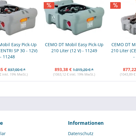
obil Easy Pick-Up
CEMO DT Mobil Easy Pick-Up
CEMO DT Mo
CENTRI SP 30 - 12V)
210 Liter (12 V) - 11249
210 Liter (C
- 11248
-
45 €
893,38 €
877,22
837,00 € *
1.015,20 € *
€ inkl. 19% MwSt.)
(1063,12 € inkl. 19% MwSt.)
(1043,89 €
ce
Informationen
lar
Datenschutz