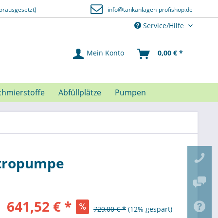
orausgesetzt)
info@tankanlagen-profishop.de
Service/Hilfe
Mein Konto
0,00 € *
chmierstoffe
Abfüllplätze
Pumpen
ktropumpe
641,52 € *
729,00 € *
(12% gespart)