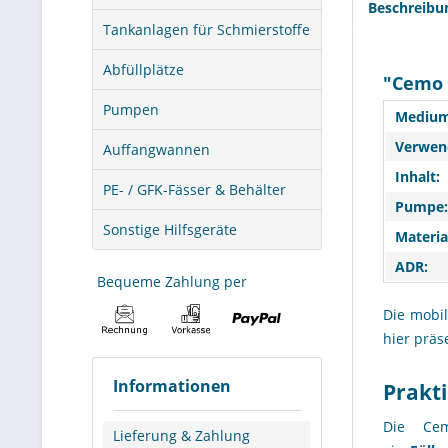
Beschreibu
Tankanlagen für Schmierstoffe
Abfüllplätze
"Cemo 
Pumpen
Medium
Verwend
Auffangwannen
Inhalt:
PE- / GFK-Fässer & Behälter
Pumpe:
Sonstige Hilfsgeräte
Materia
ADR:
Bequeme Zahlung per
Die mobi
hier präs
Informationen
Prakt
Die Cem
Lieferung & Zahlung