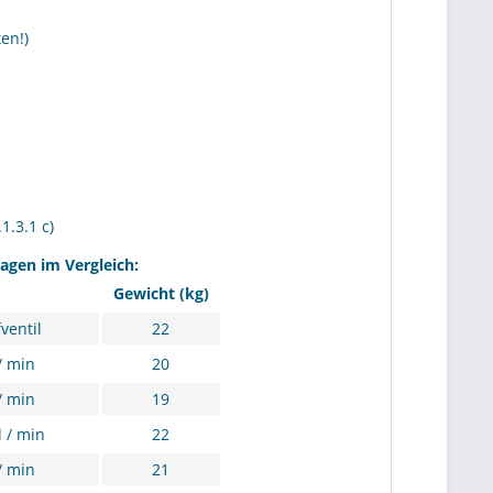
en!)
.3.1 c)
gen im Vergleich:
Gewicht (kg)
entil
22
/ min
20
/ min
19
 / min
22
/ min
21