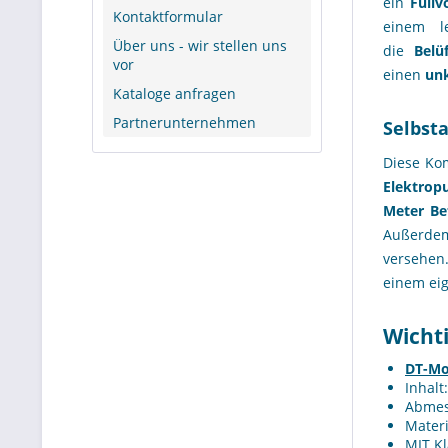
ein
Füll
Kontaktformular
einem l
Über uns - wir stellen uns
die
Belü
vor
einen
unk
Kataloge anfragen
Partnerunternehmen
Selbst
Diese Ko
Elektrop
Meter Be
Außerdem 
versehen
einem eig
Wicht
DT-Mo
Inhalt
Abmes
Materi
MIT K