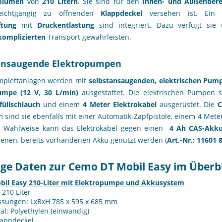
volumen
von
210 Litern
. Sie sind für den
Innen- und Außenbere
eichtgängig zu öffnenden
Klappdeckel
versehen ist. Ei
ftung
mit
Druckentlastung
sind integriert. Dazu verfügt si
omplizierten
Transport gewährleisten.
ansaugende Elektropumpen
mplettanlagen werden mit
selbstansaugenden, elektrischen Pumpe
umpe (12 V, 30 L/min)
ausgestattet. Die elektrischen Pumpen s
füllschlauch
und einem
4 Meter Elektrokabel
ausgerüstet. Die
C
sind sie ebenfalls mit einer Automatik-Zapfpistole, einem 4 Mete
. Wahlweise kann das Elektrokabel gegen einen
4 Ah
CAS-Akk
enen, bereits vorhandenen Akku genutzt werden (
Art.-Nr.: 11601 
ige Daten zur Cemo DT Mobil Easy im Überbl
bil Easy 210-Liter mit Elektropumpe und Akkusystem
: 210 Liter
sungen: LxBxH 785 x 595 x 685 mm
al: Polyethylen (einwandig)
lappdeckel