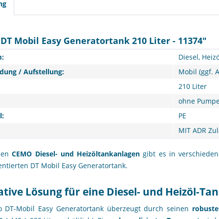
ng
DT Mobil Easy Generatortank 210 Liter - 11374"
:
Diesel, Heizö
ung / Aufstellung:
Mobil (ggf. 
210 Liter
ohne Pump
l:
PE
MIT ADR Zu
ilen
CEMO Diesel- und Heizöltankanlagen
gibt es in verschiede
entierten DT Mobil Easy Generatortank.
tive Lösung für eine Diesel- und Heizöl-Ta
 DT-Mobil Easy Generatortank überzeugt durch seinen
robuste