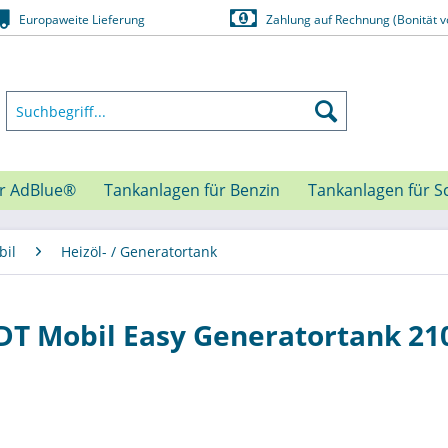
Europaweite Lieferung
Zahlung auf Rechnung (Bonität v
ür AdBlue®
Tankanlagen für Benzin
Tankanlagen für S
bil
Heizöl- / Generatortank
T Mobil Easy Generatortank 210 