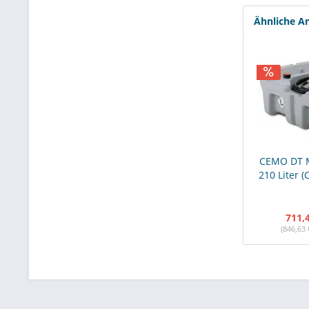
Ähnliche Ar
CEMO DT M
210 Liter (
711,
(846,63 