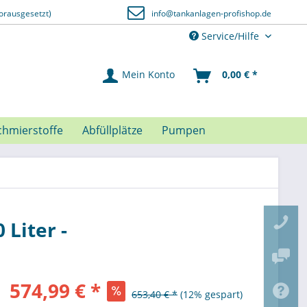
orausgesetzt)
info@tankanlagen-profishop.de
Service/Hilfe
Mein Konto
0,00 € *
chmierstoffe
Abfüllplätze
Pumpen
Liter -
574,99 € *
653,40 € *
(12% gespart)