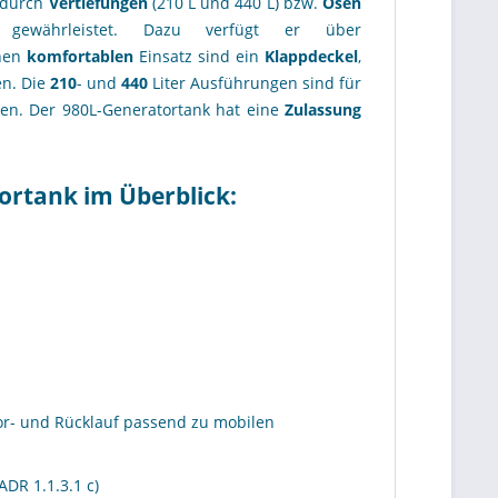
 durch
Vertiefungen
(210 L und 440 L) bzw.
Ösen
ewährleistet. Dazu verfügt er über
inen
komfortablen
Einsatz sind ein
Klappdeckel
,
en. Die
210
- und
440
Liter Ausführungen sind für
en. Der 980L-Generatortank hat eine
Zulassung
ortank im Überblick:
Vor- und Rücklauf passend zu mobilen
ADR 1.1.3.1 c)