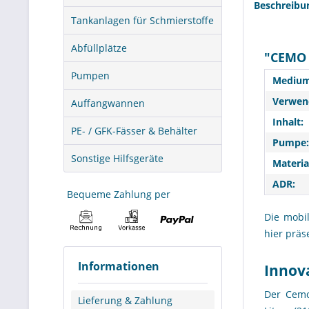
Beschreibu
Tankanlagen für Schmierstoffe
Abfüllplätze
"CEMO 
Pumpen
Medium
Verwend
Auffangwannen
Inhalt:
PE- / GFK-Fässer & Behälter
Pumpe:
Sonstige Hilfsgeräte
Materia
ADR:
Bequeme Zahlung per
Die mob
hier präs
Informationen
Innova
Der Cemo
Lieferung & Zahlung