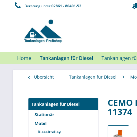
Beratung unter
02861 - 80401-52
Home
Tankanlagen für Diesel
Tankanlagen f
Übersicht
Tankanlagen für Diesel
Mo
CEMO D
Tankanlagen für Diesel
11374
Stationär
Mobil
Dieseltrolley