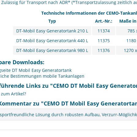
 Zulässig für Transport nach ADR* (*Transportzulassung zeitlich au
Technische Informationen der CEMO-Tankanla
Typ
Art.-Nr.:
Maße in 
DT-Mobil Easy Generatortank 210 L
11374
785 
DT-Mobil Easy Generatortank 440 L
11375
1180 
DT-Mobil Easy Generatortank 980 L
11376
1270 x
bare Downloads:
seite DT Mobil Easy Generatortank
liche Bestimmungen mobile Tankanlagen
führende Links zu "CEMO DT Mobil Easy Generatort
zum Artikel?
Kommentar zu "CEMO DT Mobil Easy Generatortank 
nsportfreundliche Lösung durch robusten Aufbau, Verzurr-Möglichk