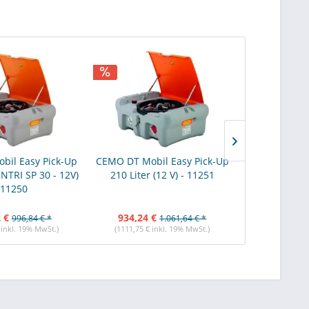
bil Easy Pick-Up
CEMO DT Mobil Easy Pick-Up
CEMO DT Mobi
ENTRI SP 30 - 12V)
210 Liter (12 V) - 11251
210 Liter 
 11250
 €
934,24 €
967,51 €
996,84 € *
1.061,64 € *
 inkl. 19% MwSt.)
(1111,75 € inkl. 19% MwSt.)
(1151,34 € i