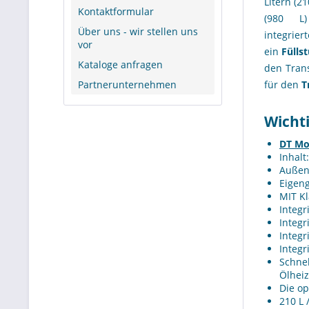
Litern (21
Kontaktformular
(980 
Über uns - wir stellen uns
integrier
vor
ein
Fülls
Kataloge anfragen
den Tran
Partnerunternehmen
für den
T
Wicht
DT Mo
Inhalt
Außen
Eigeng
MIT K
Integr
Integr
Integr
Integr
Schnel
Ölhei
Die op
210 L 