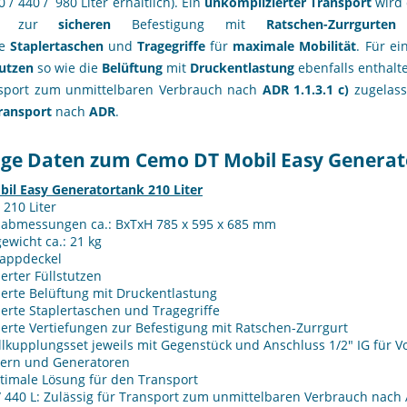
0 / 440 / 980 Liter erhältlich). Ein
unkomplizierter
Transport
wird
L) zur
sicheren
Befestigung mit
Ratschen-Zurrgurten
g
te
Staplertaschen
und
Tragegriffe
für
maximale
Mobilität
. Für e
tutzen
so wie die
Belüftung
mit
Druckentlastung
ebenfalls enthalt
sport zum unmittelbaren Verbrauch nach
ADR 1.1.3.1 c)
zugelass
ransport
nach
ADR
.
ige Daten zum Cemo DT Mobil Easy Generat
bil Easy Generatortank 210 Liter
: 210 Liter
abmessungen ca.: BxTxH 785 x 595 x 685 mm
ewicht ca.: 21 kg
lappdeckel
ierter Füllstutzen
ierte Belüftung mit Druckentlastung
ierte Staplertaschen und Tragegriffe
ierte Vertiefungen zur Befestigung mit Ratschen-Zurrgurt
lkupplungsset jeweils mit Gegenstück und Anschluss 1/2" IG für 
zern und Generatoren
timale Lösung für den Transport
/ 440 L: Zulässig für Transport zum unmittelbaren Verbrauch nach 