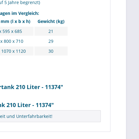
f 5 Jahre begrenzt)
gen im Vergleich:
mm (l x b x h)
Gewicht (kg)
x 595 x 685
21
x 800 x 710
29
 1070 x 1120
30
ank 210 Liter - 11374"
210 Liter - 11374"
eit und Unterfahrbarkeit!