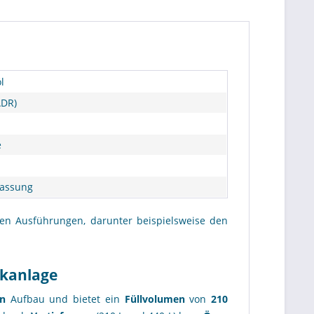
l
ADR)
e
lassung
nen Ausführungen, darunter beispielsweise den
nkanlage
n
Aufbau und bietet ein
Füllvolumen
von
210