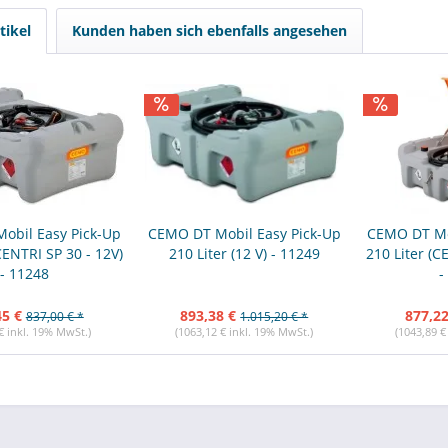
tikel
Kunden haben sich ebenfalls angesehen
obil Easy Pick-Up
CEMO DT Mobil Easy Pick-Up
CEMO DT Mo
CENTRI SP 30 - 12V)
210 Liter (12 V) - 11249
210 Liter (C
- 11248
-
45 €
893,38 €
877,22
837,00 € *
1.015,20 € *
€ inkl. 19% MwSt.)
(1063,12 € inkl. 19% MwSt.)
(1043,89 €