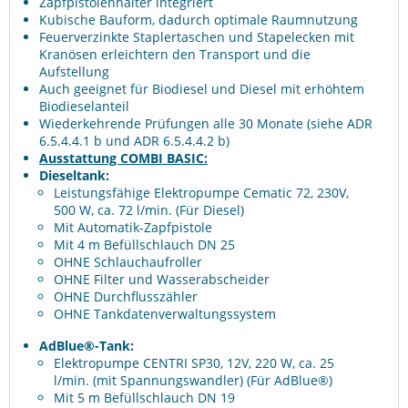
Zapfpistolenhalter integriert
Kubische Bauform, dadurch optimale Raumnutzung
Feuerverzinkte Staplertaschen und Stapelecken mit
Kranösen erleichtern den Transport und die
Aufstellung
Auch geeignet für Biodiesel und Diesel mit erhöhtem
Biodieselanteil
Wiederkehrende Prüfungen alle 30 Monate (siehe ADR
6.5.4.4.1 b und ADR 6.5.4.4.2 b)
Ausstattung COMBI BASIC:
Dieseltank:
Leistungsfähige Elektropumpe Cematic 72, 230V,
500 W, ca. 72 l/min. (Für Diesel)
Mit Automatik-Zapfpistole
Mit 4 m Befüllschlauch DN 25
OHNE Schlauchaufroller
OHNE Filter und Wasserabscheider
OHNE Durchflusszähler
OHNE Tankdatenverwaltungssystem
AdBlue®-Tank:
Elektropumpe CENTRI SP30, 12V, 220 W, ca. 25
l/min. (mit Spannungswandler) (Für AdBlue®)
Mit 5 m Befüllschlauch DN 19