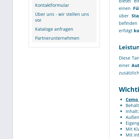
bietet e
Kontaktformular
einen
Fü
Über uns - wir stellen uns
über
Sta
vor
befinden
Kataloge anfragen
erfolgt
ko
Partnerunternehmen
Leistu
Diese Tan
einer
Aut
zusätzlic
Wicht
Cemo 
Behält
Inhalt
Außen
Eigeng
Mit K
Mit in