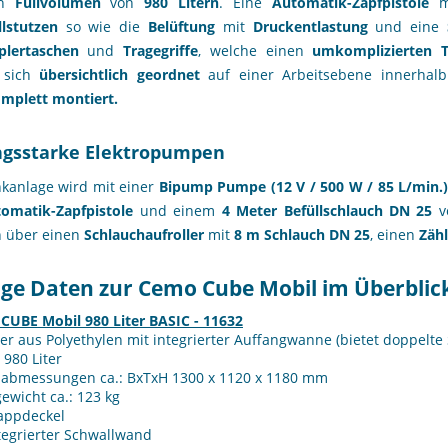
in
Füllvolumen
von
980 Litern
. Eine
Automatik-Zapfpistole
m
llstutzen
so wie die
Belüftung
mit
Druckentlastung
und eine
plertaschen
und
Tragegriffe
, welche einen
umkomplizierten 
 sich
übersichtlich geordnet
auf einer Arbeitsebene innerhal
mplett montiert.
ngsstarke Elektropumpen
kanlage wird mit einer
Bipump Pumpe (12 V / 500 W / 85 L/min.
omatik-Zapfpistole
und einem
4 Meter Befüllschlauch DN 25
v
h über einen
Schlauchaufroller
mit
8 m Schlauch DN 25
, einen
Zähl
ige Daten zur Cemo Cube Mobil im Überblic
CUBE Mobil 980 Liter BASIC - 11632
er aus Polyethylen mit integrierter Auffangwanne (bietet doppelte 
: 980 Liter
abmessungen ca.: BxTxH 1300 x 1120 x 1180 mm
ewicht ca.: 123 kg
lappdeckel
tegrierter Schwallwand