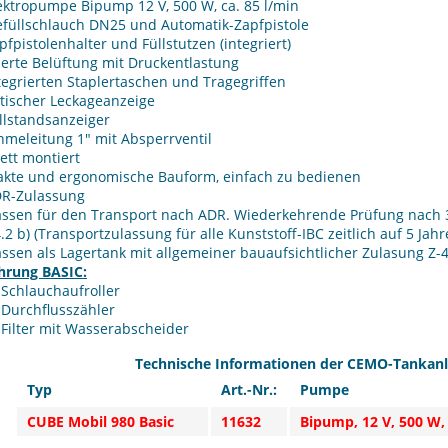
ektropumpe Bipump 12 V, 500 W, ca. 85 l/min
efüllschlauch DN25 und Automatik-Zapfpistole
pfpistolenhalter und Füllstutzen (integriert)
ierte Belüftung mit Druckentlastung
tegrierten Staplertaschen und Tragegriffen
tischer Leckageanzeige
llstandsanzeiger
meleitung 1" mit Absperrventil
ett montiert
kte und ergonomische Bauform, einfach zu bedienen
DR-Zulassung
assen für den Transport nach ADR. Wiederkehrende Prüfung nach 
4.2 b) (Transportzulassung für alle Kunststoff-IBC zeitlich auf 5 Jah
ssen als Lagertank mit allgemeiner bauaufsichtlicher Zulasung Z-
hrung BASIC:
Schlauchaufroller
Durchflusszähler
Filter mit Wasserabscheider
Technische Informationen der CEMO-Tankanla
Typ
Art.-Nr.:
Pumpe
CUBE Mobil 980 Basic
11632
Bipump, 12 V, 500 W,