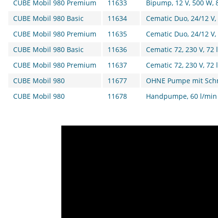
CUBE Mobil 980 Premium
11633
Bipump, 12 V, 500 W, 
CUBE Mobil 980 Basic
11634
Cematic Duo, 24/12 V,
CUBE Mobil 980 Premium
11635
Cematic Duo, 24/12 V,
CUBE Mobil 980 Basic
11636
Cematic 72, 230 V, 72 
CUBE Mobil 980 Premium
11637
Cematic 72, 230 V, 72 
CUBE Mobil 980
11677
OHNE Pumpe mit Schn
CUBE Mobil 980
11678
Handpumpe, 60 l/min