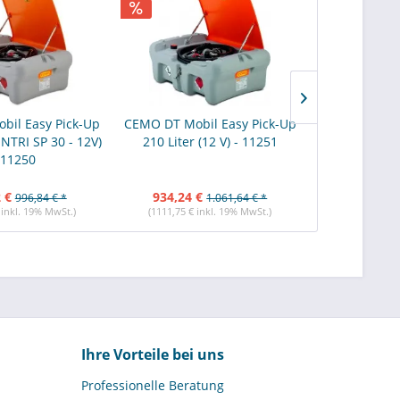
bil Easy Pick-Up
CEMO DT Mobil Easy Pick-Up
CEMO DT Mobi
ENTRI SP 30 - 12V)
210 Liter (12 V) - 11251
210 Liter 
 11250
 €
934,24 €
967,51 €
996,84 € *
1.061,64 € *
 inkl. 19% MwSt.)
(1111,75 € inkl. 19% MwSt.)
(1151,34 € i
Ihre Vorteile bei uns
Professionelle Beratung