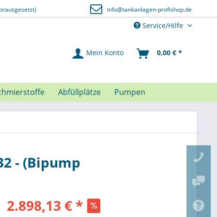
orausgesetzt)
info@tankanlagen-profishop.de
Service/Hilfe
Mein Konto
0,00 € *
chmierstoffe
Abfüllplätze
Pumpen
32 - (Bipump
2.898,13 € *