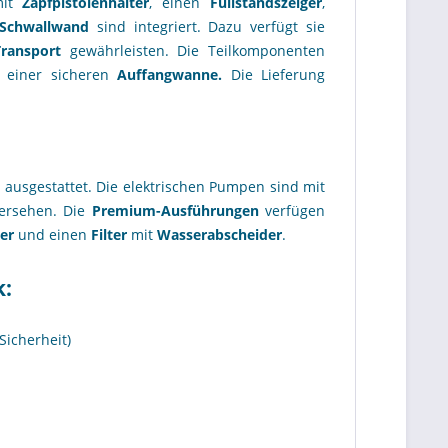
it
Zapfpistolenhalter
, einen
Füllstandszeiger
,
Schwallwand
sind integriert. Dazu verfügt sie
Transport
gewährleisten. Die Teilkomponenten
b einer sicheren
Auffangwanne.
Die Lieferung
)
ausgestattet. Die elektrischen Pumpen sind mit
ersehen. Die
Premium-Ausführungen
verfügen
er
und einen
Filter
mit
Wasserabscheider
.
k:
Sicherheit)