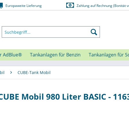
Europaweite Lieferung
Zahlung auf Rechnung (Bonität v
ür AdBlue®
Tankanlagen für Benzin
Tankanlagen für S
bil
CUBE-Tank Mobil
UBE Mobil 980 Liter BASIC - 116