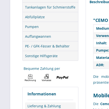
Beschreibu
Tankanlagen für Schmierstoffe
Abfüllplätze
"CEMO C
Pumpen
Medium
Verwend
Auffangwannen
Inhalt:
PE- / GFK-Fässer & Behälter
Pumpe:
Sonstige Hilfsgeräte
Materia
ADR:
Bequeme Zahlung per
Die mob
präsentie
Informationen
Mobil
Die
Cemo
Lieferung & Zahlung