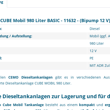
ng
UBE Mobil 980 Liter BASIC - 11632 - (Bipump 12 V
:
Diesel
ung / Aufstellung:
Mobil (ggf. 
980 Liter
12 V
l:
PE
MIT ADR Zu
ilen
CEMO Dieseltankanlagen
gibt es in verschiedenen Aus
rte Dieseltankanlage CUBE MOBIL 980 Liter.
e Dieseltankanlagen zur Lagerung und für 
 Cube Mobil
Tankanlage
besteht aus einem
kompakt
und
er