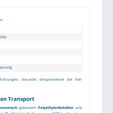
)"
ADR)
lassung
führungen, darunter beispielsweise die hier
den Transport
gonomisch
gebautem
Polyethylenbehälter
und