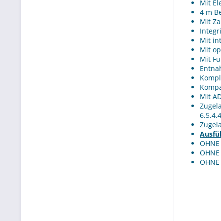
Mit El
4 m B
Mit Za
Integr
Mit in
Mit op
Mit Fü
Entnah
Kompl
Kompa
Mit A
Zugel
6.5.4.
Zugela
Ausfü
OHNE 
OHNE 
OHNE 