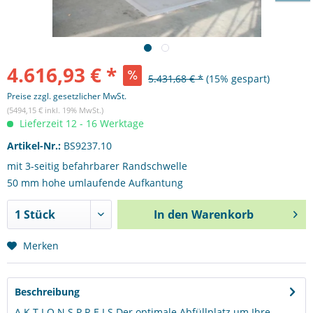
4.616,93 € *
5.431,68 € *
(15% gespart)
Preise zzgl. gesetzlicher MwSt.
(5494,15 € inkl. 19% MwSt.)
Lieferzeit 12 - 16 Werktage
Artikel-Nr.:
BS9237.10
mit 3-seitig befahrbarer Randschwelle
50 mm hohe umlaufende Aufkantung
In den
Warenkorb
Merken
Beschreibung
A K T I O N S P R E I S Der optimale Abfüllplatz um Ihre