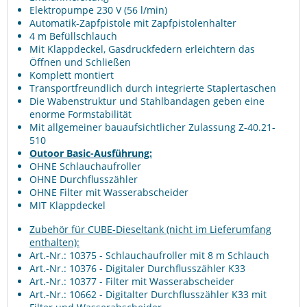
Elektropumpe 230 V (56 l/min)
Automatik-Zapfpistole mit Zapfpistolenhalter
4 m Befüllschlauch
Mit Klappdeckel, Gasdruckfedern erleichtern das
Öffnen und Schließen
Komplett montiert
Transportfreundlich durch integrierte Staplertaschen
Die Wabenstruktur und Stahlbandagen geben eine
enorme Formstabilität
Mit allgemeiner bauaufsichtlicher Zulassung Z-40.21-
510
Outoor Basic-Ausführung:
OHNE Schlauchaufroller
OHNE Durchflusszähler
OHNE Filter mit Wasserabscheider
MIT Klappdeckel
Zubehör für CUBE-Dieseltank (nicht im Lieferumfang
enthalten):
Art.-Nr.: 10375
- Schlauchaufroller mit 8 m Schlauch
Art.-Nr.: 10376
- Digitaler Durchflusszähler K33
Art.-Nr.: 10377
- Filter mit Wasserabscheider
Art.-Nr.: 10662
- Digitalter Durchflusszähler K33 mit