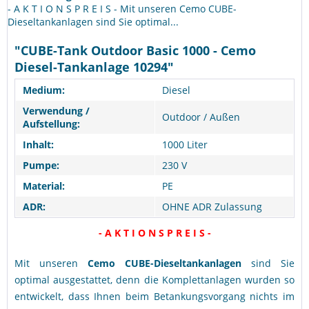
- A K T I O N S P R E I S - Mit unseren Cemo CUBE-
Dieseltankanlagen sind Sie optimal...
"CUBE-Tank Outdoor Basic 1000 - Cemo
Diesel-Tankanlage 10294"
Medium:
Diesel
Verwendung /
Outdoor / Außen
Aufstellung:
Inhalt:
1000 Liter
Pumpe:
230 V
Material:
PE
ADR:
OHNE ADR Zulassung
- A K T I O N S P R E I S -
Mit unseren
Cemo
CUBE-Dieseltankanlagen
sind Sie
optimal ausgestattet, denn die Komplettanlagen wurden so
entwickelt, dass Ihnen beim Betankungsvorgang nichts im