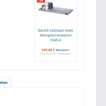
BAUER Edelstahl (V4A)
Kleingebindewanne
KGW-4
476,88 €
491,62 € *
(567,49 € inkl. 19% MwSt.)
sehen