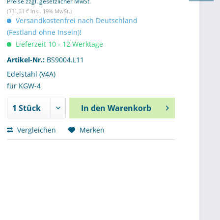
Preise zzgl. gesetzlicher MwSt.
(331,31 € inkl. 19% MwSt.)
Versandkostenfrei nach Deutschland
(Festland ohne Inseln)!
Lieferzeit 10 - 12 Werktage
Artikel-Nr.:
BS9004.L11
Edelstahl (V4A)
für KGW-4
In den
Warenkorb
Vergleichen
Merken