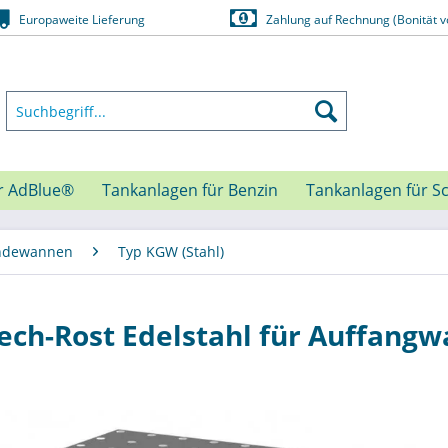
Europaweite Lieferung
Zahlung auf Rechnung (Bonität v
r AdBlue®
Tankanlagen für Benzin
Tankanlagen für S
indewannen
Typ KGW (Stahl)
ech-Rost Edelstahl für Auffang