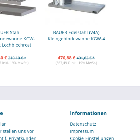
UER Stahl
BAUER Edelstahl (V4A)
bindewanne KGW-
Kleingebindewanne KGW-4
 Lochblechrost
80 €
476,88 €
210,10 € *
491,62 € *
€ inkl. 19% MwSt.)
(567,49 € inkl. 19% MwSt.)
ce
Informationen
lar
Datenschutz
r stellen uns vor
Impressum
t f. Privatkunden
Cookie-Einstellungen