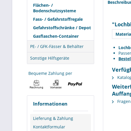
Beschreibu
Flächen- /
Bodenschutzsysteme
Fass- / Gefahrstoffregale
"Lochb
Gefahrstoffschränke / Depot
Materia
Gasflaschen-Container
PE- / GFK-Fässer & Behälter
Lochbl
Passe
Sonstige Hilfsgeräte
Beste
Verfüg
Bequeme Zahlung per
Katalo
Weiter
Auffan
Fragen 
Informationen
Lieferung & Zahlung
Kontaktformular