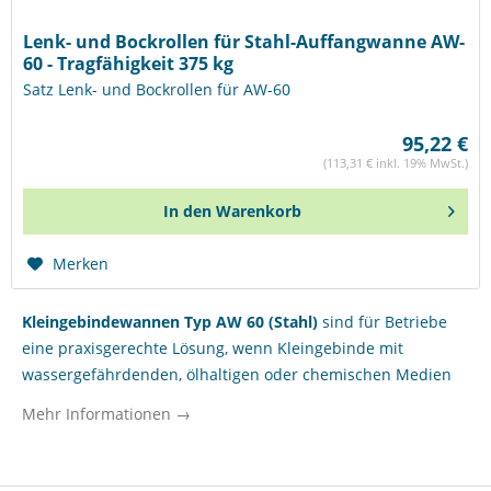
Lenk- und Bockrollen für Stahl-Auffangwanne AW-
60 - Tragfähigkeit 375 kg
Satz Lenk- und Bockrollen für AW-60
95,22 €
(113,31 € inkl. 19% MwSt.)
In den
Warenkorb
Merken
Kleingebindewannen Typ AW 60 (Stahl)
sind für Betriebe
eine praxisgerechte Lösung, wenn Kleingebinde mit
wassergefährdenden, ölhaltigen oder chemischen Medien
sicher bereitgestellt, gelagert oder beim Umfüllen
Mehr Informationen →
kontrolliert gehandhabt werden sollen. In Werkstätten,
Produktionsbereichen, Laborumfeldern und kommunalen
Einrichtungen unterstützen diese Stahl-Auffangwannen