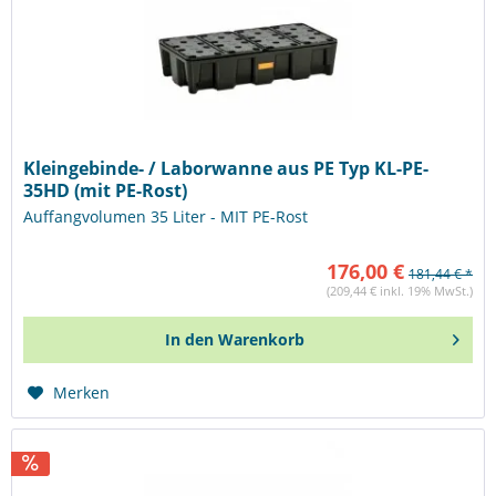
Kleingebinde- / Laborwanne aus PE Typ KL-PE-
35HD (mit PE-Rost)
Auffangvolumen 35 Liter - MIT PE-Rost
176,00 €
181,44 € *
(209,44 € inkl. 19% MwSt.)
In den
Warenkorb
Merken