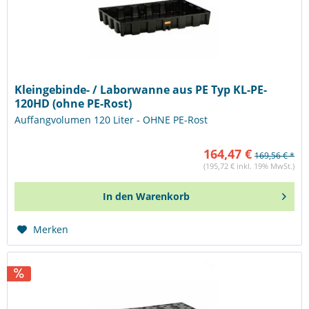
Kleingebinde- / Laborwanne aus PE Typ KL-PE-
120HD (ohne PE-Rost)
Auffangvolumen 120 Liter - OHNE PE-Rost
164,47 €
169,56 € *
(195,72 € inkl. 19% MwSt.)
In den
Warenkorb
Merken