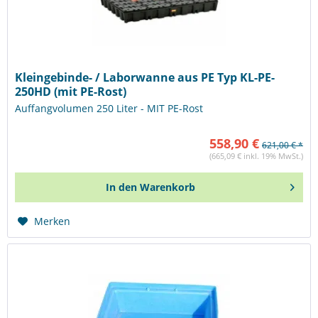
Kleingebinde- / Laborwanne aus PE Typ KL-PE-
250HD (mit PE-Rost)
Auffangvolumen 250 Liter - MIT PE-Rost
558,90 €
621,00 € *
(665,09 € inkl. 19% MwSt.)
In den
Warenkorb
Merken