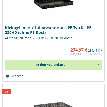
Kleingebinde- / Laborwanne aus PE Typ KL-PE-
250HD (ohne PE-Rost)
Auffangvolumen 250 Liter - OHNE PE-Rost
274,97 €
289,44 € *
(327,21 € inkl. 19% MwSt.)
In den
Warenkorb
Merken