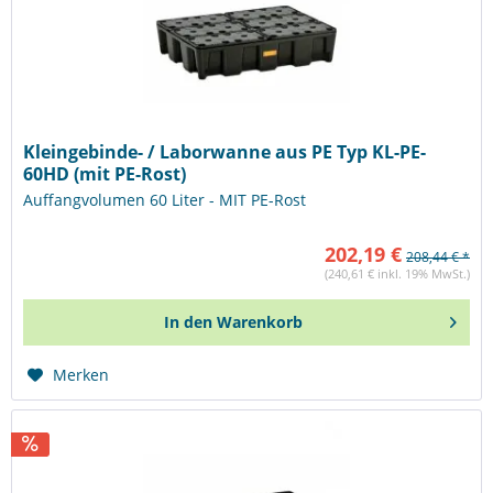
Kleingebinde- / Laborwanne aus PE Typ KL-PE-
60HD (mit PE-Rost)
Auffangvolumen 60 Liter - MIT PE-Rost
202,19 €
208,44 € *
(240,61 € inkl. 19% MwSt.)
In den
Warenkorb
Merken