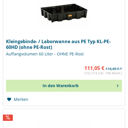
Kleingebinde- / Laborwanne aus PE Typ KL-PE-
60HD (ohne PE-Rost)
Auffangvolumen 60 Liter - OHNE PE-Rost
111,05 €
114,48 € *
(132,15 € inkl. 19% MwSt.)
In den
Warenkorb
Merken