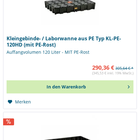
Kleingebinde- / Laborwanne aus PE Typ KL-PE-
120HD (mit PE-Rost)
Auffangvolumen 120 Liter - MIT PE-Rost
290,36 €
305,64 € *
(345,53 € inkl. 19% MwSt.)
In den
Warenkorb
Merken