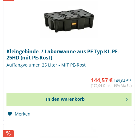
Kleingebinde- / Laborwanne aus PE Typ KL-PE-
25HD (mit PE-Rost)
Auffangvolumen 25 Liter - MIT PE-Rost
144,57 €
149,04 € *
(172,04 € inkl. 19% MwSt.)
In den
Warenkorb
Merken