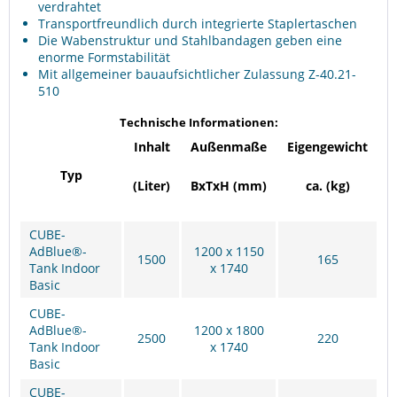
verdrahtet
Transportfreundlich durch integrierte Staplertaschen
Die Wabenstruktur und Stahlbandagen geben eine
enorme Formstabilität
Mit allgemeiner bauaufsichtlicher Zulassung Z-40.21-
510
Technische Informationen:
Inhalt
Außenmaße
Eigengewicht
Typ
(Liter)
BxTxH (mm)
ca. (kg)
CUBE-
AdBlue®-
1200 x 1150
1500
165
Tank Indoor
x 1740
Basic
CUBE-
AdBlue®-
1200 x 1800
2500
220
Tank Indoor
x 1740
Basic
CUBE-