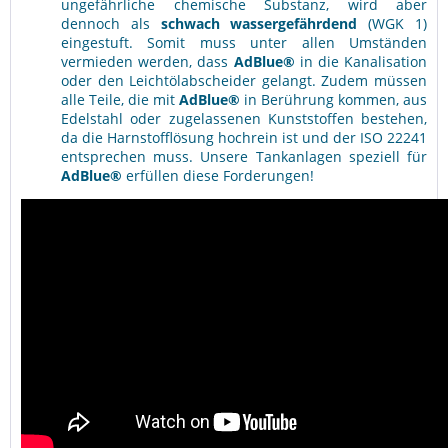
ungefährliche chemische Substanz, wird aber
dennoch als
schwach wassergefährdend
(WGK 1)
eingestuft. Somit muss unter allen Umständen
vermieden werden, dass
AdBlue®
in die Kanalisation
oder den Leichtölabscheider gelangt. Zudem müssen
alle Teile, die mit
AdBlue®
in Berührung kommen, aus
Edelstahl oder zugelassenen Kunststoffen bestehen,
da die Harnstofflösung hochrein ist und der ISO 22241
entsprechen muss. Unsere Tankanlagen speziell für
AdBlue®
erfüllen diese Forderungen!