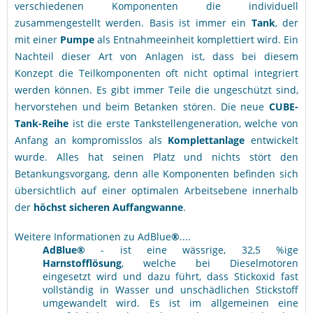
verschiedenen Komponenten die individuell
zusammengestellt werden. Basis ist immer ein
Tank
, der
mit einer
Pumpe
als Entnahmeeinheit komplettiert wird. Ein
Nachteil dieser Art von Anlagen ist, dass bei diesem
Konzept die Teilkomponenten oft nicht optimal integriert
werden können. Es gibt immer Teile die ungeschützt sind,
hervorstehen und beim Betanken stören. Die neue
CUBE-
Tank-Reihe
ist die erste Tankstellengeneration, welche von
Anfang an kompromisslos als
Komplettanlage
entwickelt
wurde. Alles hat seinen Platz und nichts stört den
Betankungsvorgang, denn alle Komponenten befinden sich
übersichtlich auf einer optimalen Arbeitsebene innerhalb
der
höchst sicheren Auffangwanne
.
Weitere Informationen zu AdBlue
®
....
AdBlue®
- ist eine wässrige, 32,5 %ige
Harnstofflösung
, welche bei Dieselmotoren
eingesetzt wird und dazu führt, dass Stickoxid fast
vollständig in Wasser und unschädlichen Stickstoff
umgewandelt wird. Es ist im allgemeinen eine