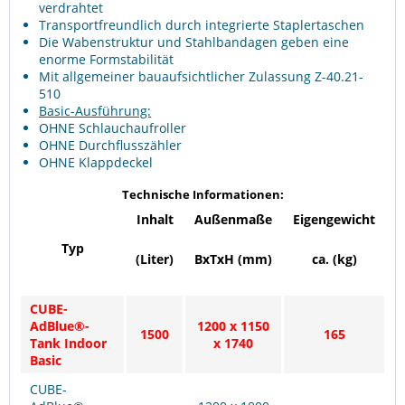
verdrahtet
Transportfreundlich durch integrierte Staplertaschen
Die Wabenstruktur und Stahlbandagen geben eine
enorme Formstabilität
Mit allgemeiner bauaufsichtlicher Zulassung Z-40.21-
510
Basic-Ausführung:
OHNE Schlauchaufroller
OHNE Durchflusszähler
OHNE Klappdeckel
Technische Informationen:
Inhalt
Außenmaße
Eigengewicht
Typ
(Liter)
BxTxH (mm)
ca. (kg)
CUBE-
AdBlue®-
1200 x 1150
1500
165
Tank Indoor
x 1740
Basic
CUBE-