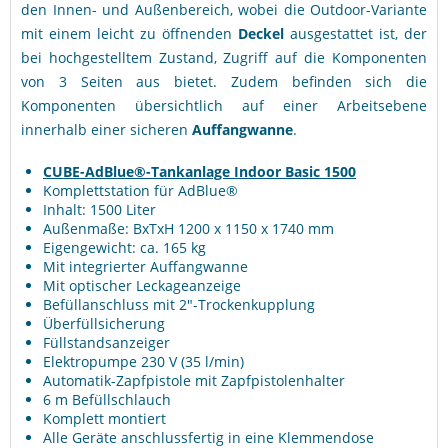
den Innen- und Außenbereich, wobei die Outdoor-Variante
mit einem leicht zu öffnenden
Deckel
ausgestattet ist, der
bei hochgestelltem Zustand, Zugriff auf die Komponenten
von 3 Seiten aus bietet. Zudem befinden sich die
Komponenten übersichtlich auf einer Arbeitsebene
innerhalb einer sicheren
Auffangwanne
.
CUBE-AdBlue®-Tankanlage Indoor Basic 1500
Komplettstation für AdBlue®
Inhalt: 1500 Liter
Außenmaße: BxTxH 1200 x 1150 x 1740 mm
Eigengewicht: ca. 165 kg
Mit integrierter Auffangwanne
Mit optischer Leckageanzeige
Befüllanschluss mit 2"-Trockenkupplung
Überfüllsicherung
Füllstandsanzeiger
Elektropumpe 230 V (35 l/min)
Automatik-Zapfpistole mit Zapfpistolenhalter
6 m Befüllschlauch
Komplett montiert
Alle Geräte anschlussfertig in eine Klemmendose