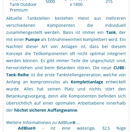
5000
215
Tank Outdoor
x 1800
Premium
Aktuelle Tankstellen bestehen meist aus mehreren
verschiedenen Komponenten die individuell
zusammengestellt werden. Basis ist immer ein
Tank
, der
mit einer
Pumpe
als Entnahmeeinheit komplettiert wird. Ein
Nachteil dieser Art von Anlagen ist, dass bei diesem
Konzept die Teilkomponenten oft nicht optimal integriert
werden können. Es gibt immer Teile die ungeschützt sind,
hervorstehen und beim Betanken stören. Die neue
CUBE-
Tank-Reihe
ist die erste Tankstellengeneration, welche von
Anfang an kompromisslos als
Komplettanlage
entwickelt
wurde. Alles hat seinen Platz und nichts stört den
Betankungsvorgang, denn alle Komponenten befinden sich
übersichtlich auf einer optimalen Arbeitsebene innerhalb
der
höchst sicheren Auffangwanne
.
Weitere Informationen zu AdBlue
®
....
AdBlue®
- ist eine wässrige, 32,5 %ige