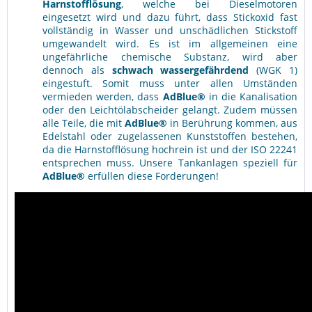
Harnstofflösung
, welche bei Dieselmotoren
eingesetzt wird und dazu führt, dass Stickoxid fast
vollständig in Wasser und unschädlichen Stickstoff
umgewandelt wird. Es ist im allgemeinen eine
ungefährliche chemische Substanz, wird aber
dennoch als
schwach wassergefährdend
(WGK 1)
eingestuft. Somit muss unter allen Umständen
vermieden werden, dass
AdBlue®
in die Kanalisation
oder den Leichtölabscheider gelangt. Zudem müssen
alle Teile, die mit
AdBlue®
in Berührung kommen, aus
Edelstahl oder zugelassenen Kunststoffen bestehen,
da die Harnstofflösung hochrein ist und der ISO 22241
entsprechen muss. Unsere Tankanlagen speziell für
AdBlue®
erfüllen diese Forderungen!