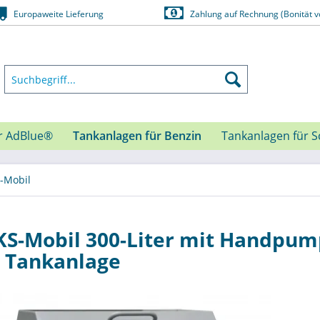
Europaweite Lieferung
Zahlung auf Rechnung (Bonität v
r AdBlue®
Tankanlagen für Benzin
Tankanlagen für S
-Mobil
S-Mobil 300-Liter mit Handpump
 Tankanlage