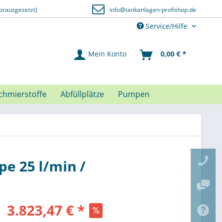
orausgesetzt)
info@tankanlagen-profishop.de
Service/Hilfe
Mein Konto
0,00 € *
chmierstoffe
Abfüllplätze
Pumpen
e 25 l/min /
3.823,47 € *