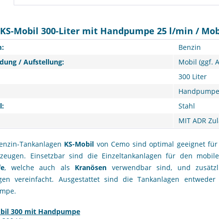
KS-Mobil 300-Liter mit Handpumpe 25 l/min / Mob
:
Benzin
ung / Aufstellung:
Mobil (ggf. 
300 Liter
Handpump
l:
Stahl
MIT ADR Zu
enzin-Tankanlagen
KS-Mobil
von Cemo sind optimal geeignet für
zeugen. Einsetzbar sind die Einzeltankanlagen für den mobi
fe
, welche auch als
Kranösen
verwendbar sind, und zusätz
gen vereinfacht. Ausgestattet sind die Tankanlagen entwede
umpe.
bil 300 mit Handpumpe