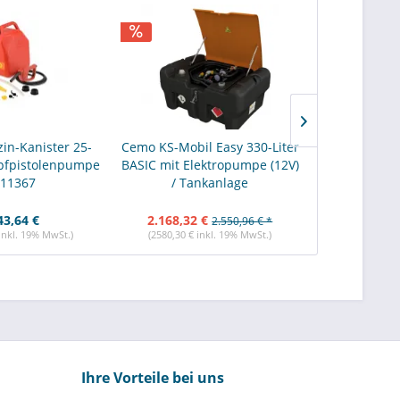
in-Kanister 25-
Cemo KS-Mobil Easy 330-Liter
Cemo KS-Mobil
apfpistolenpumpe
BASIC mit Elektropumpe (12V)
PREMIUM mit
 11367
/ Tankanlage
(12V) / 
43,64 €
2.168,32 €
3.190,05 
2.550,96 € *
 inkl. 19% MwSt.)
(2580,30 € inkl. 19% MwSt.)
(3796,16 € i
Ihre Vorteile bei uns