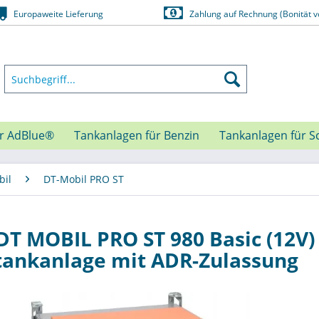
Europaweite Lieferung
Zahlung auf Rechnung (Bonität v
ür AdBlue®
Tankanlagen für Benzin
Tankanlagen für S
bil
DT-Mobil PRO ST
T MOBIL PRO ST 980 Basic (12V) -
tankanlage mit ADR-Zulassung