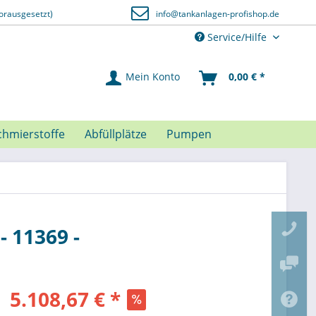
orausgesetzt)
info@tankanlagen-profishop.de
Service/Hilfe
Mein Konto
0,00 € *
chmierstoffe
Abfüllplätze
Pumpen
 11369 -
5.108,67 € *