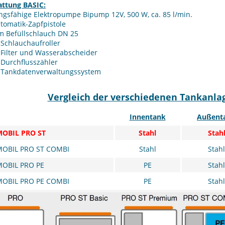
attung BASIC:
ngsfähige Elektropumpe Bipump 12V, 500 W, ca. 85 l/min.
tomatik-Zapfpistole
m Befüllschlauch DN 25
Schlauchaufroller
Filter und Wasserabscheider
Durchflusszähler
Tankdatenverwaltungssystem
Vergleich der verschiedenen Tankanla
Innentank
Außent
MOBIL PRO ST
Stahl
Stah
MOBIL PRO ST COMBI
Stahl
Stahl
MOBIL PRO PE
PE
Stahl
MOBIL PRO PE COMBI
PE
Stahl