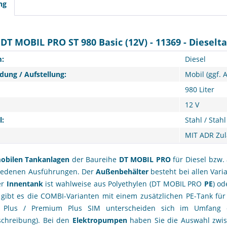
ng
DT MOBIL PRO ST 980 Basic (12V) - 11369 - Diesel
:
Diesel
ung / Aufstellung:
Mobil (ggf. 
980 Liter
12 V
l:
Stahl / Stahl
MIT ADR Zu
obilen Tankanlagen
der Baureihe
DT MOBIL PRO
für Diesel bzw.
hiedenen Ausführungen. Der
Außenbehälter
besteht bei allen Var
er
Innentank
ist wahlweise aus Polyethylen (DT MOBIL PRO
PE
) o
 gibt es die COMBI-Varianten mit einem zusätzlichen PE-Tank fü
Plus / Premium Plus SIM unterscheiden sich im Umfang des
schreibung). Bei den
Elektropumpen
haben Sie die Auswahl zwis