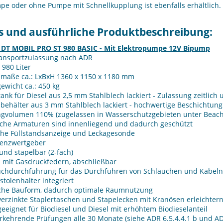
 oder ohne Pumpe mit Schnellkupplung ist ebenfalls erhältlich. D
ls und ausführliche Produktbeschreibung:
DT MOBIL PRO ST 980 BASIC - Mit Elektropumpe 12V Bipump
ransportzulassung nach ADR
: 980 Liter
maße ca.: LxBxH 1360 x 1150 x 1180 mm
ewicht ca.: 450 kg
ank für Diesel aus 2,5 mm Stahlblech lackiert - Zulassung zeitlich
ehälter aus 3 mm Stahlblech lackiert - hochwertige Beschichtung
ngvolumen 110% (zugelassen in Wasserschutzgebieten unter Beach
iche Armaturen sind innenliegend und dadurch geschützt
che Füllstandsanzeige und Leckagesonde
renzwertgeber
und stapelbar (2-fach)
l mit Gasdruckfedern, abschließbar
uchdurchführung für das Durchführen von Schläuchen und Kabeln
stolenhalter integriert
che Bauform, dadurch optimale Raumnutzung
erzinkte Staplertaschen und Stapelecken mit Kranösen erleichtern
eeignet für Biodiesel und Diesel mit erhöhtem Biodieselanteil
kehrende Prüfungen alle 30 Monate (siehe ADR 6.5.4.4.1 b und ADR