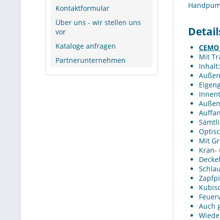
Handpumpe
Kontaktformular
Über uns - wir stellen uns
Detai
vor
Kataloge anfragen
CEMO 
Mit T
Partnerunternehmen
Inhalt
Außen
Eigeng
Innent
Außenb
Auffa
Sämtl
Optis
Mit G
Kran- 
Decke
Schla
Zapfpi
Kubis
Feuerv
Auch g
Wieder