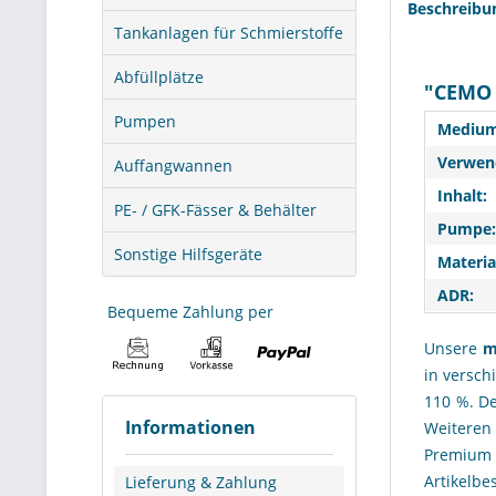
Beschreibu
Tankanlagen für Schmierstoffe
Abfüllplätze
"CEMO 
Pumpen
Medium
Verwend
Auffangwannen
Inhalt:
PE- / GFK-Fässer & Behälter
Pumpe:
Sonstige Hilfsgeräte
Materia
ADR:
Bequeme Zahlung per
Unsere
m
in versc
110 %. D
Informationen
Weiteren
Premium 
Artikelbe
Lieferung & Zahlung