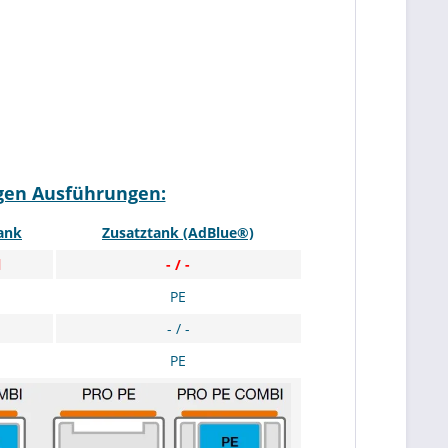
gen Ausführungen:
ank
Zusatztank (AdBlue®)
l
- / -
PE
- / -
PE