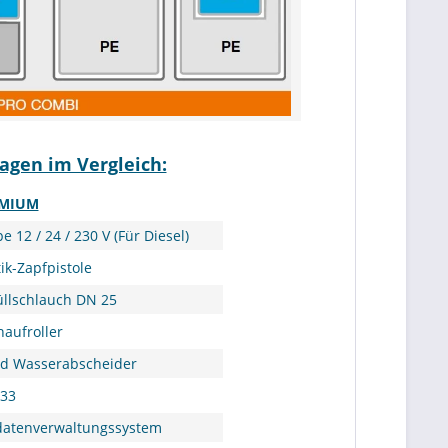
agen im Vergleich:
EMIUM
 12 / 24 / 230 V (Für Diesel)
ik-Zapfpistole
üllschlauch DN 25
haufroller
und Wasserabscheider
K33
atenverwaltungssystem