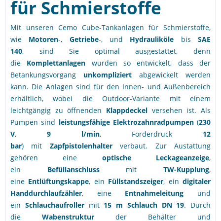
für Schmierstoffe
Mit unseren Cemo Cube-Tankanlagen für Schmierstoffe,
wie
Motoren
-,
Getriebe
-, und
Hydrauliköle
bis
SAE
140
, sind Sie optimal ausgestattet, denn
die
Komplettanlagen
wurden so entwickelt, dass der
Betankungsvorgang
unkompliziert
abgewickelt werden
kann. Die Anlagen sind für den Innen- und Außenbereich
erhältlich, wobei die Outdoor-Variante mit einem
leichtgängig zu öffnenden
Klappdeckel
versehen ist. Als
Pumpen sind
leistungsfähige
Elektrozahnradpumpen
(
230
V
,
9 l/min
, Förderdruck
12
bar
)
mit
Zapfpistolenhalter
verbaut. Zur Austattung
gehören eine
optische Leckageanzeige
,
ein
Befüllanschluss
mit
TW-Kupplung
,
eine
Entlüftungskappe
, ein
Füllstandszeiger
, ein
digitaler
Handdurchlaufzähler
,
eine
Entnahmeleitung
und
ein
Schlauchaufroller
mit
15
m Schlauch DN 19
. Durch
die
Wabenstruktur
der Behälter und