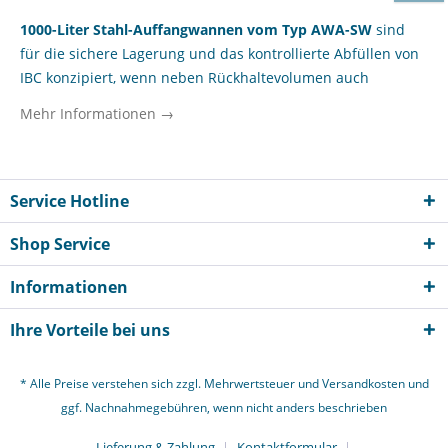
1000-Liter Stahl-Auffangwannen vom Typ AWA-SW
sind
für die sichere Lagerung und das kontrollierte Abfüllen von
IBC konzipiert, wenn neben Rückhaltevolumen auch
Spritzschutz und ein funktionaler Arbeitsbereich gefordert
Mehr Informationen →
sind. Die Ausführung mit
Abfüllaufsatz und
Spritzschutzwand
richtet sich an Gewerbetreibende,
Behörden und Institutionen, die wassergefährdende oder
betriebsrelevante Medien in klar strukturierten Lager- und
Service Hotline
Abfüllprozessen handhaben. Für Logistikbereiche,
Shop Service
Werkstätten, Produktionsbetriebe und kommunale
Betriebshöfe ist diese Bauart interessant, wenn IBC nicht
Informationen
nur gelagert, sondern regelmäßig entleert, umgefüllt oder
dosiert werden. Im Vergleich zu einfachen Auffangsystemen
Ihre Vorteile bei uns
schafft der erhöhte Aufbau eine besser organisierte
Entnahmesituation, reduziert Spritzer im Arbeitsumfeld und
* Alle Preise verstehen sich zzgl. Mehrwertsteuer und
Versandkosten
und
unterstützt saubere Abläufe an fest definierten Standorten.
ggf. Nachnahmegebühren, wenn nicht anders beschrieben
Wer innerhalb des Sortiments robuste Lösungen für IBC-
Lagerung mit zusätzlichem Funktionsnutzen sucht, findet
Lieferung & Zahlung
Kontaktformular