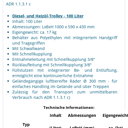
ADR 1.1.3.1 c
Diesel- und Heizöl-Trolley - 100 Liter
Inhalt: 100 Liter
Abmessungen: LxBxH 1000 x 590 x 430 mm
Eigengewicht: ca. 17 kg
Behälter aus Polyethylen mit integriertem Handgriff
und Tragegriffen
Mit Schwallwand
Mit Schnellkupplung
Entnahmeleitung mit Schnellkupplung 3/8"
Rücklaufleitung mit Schnellkupplung 3/8"
Füllstutzen mit integrierter Be- und Entlüftung,
ermöglicht eine kontinuierliche Entnahme
Geländegängige luftbereifte Räder Ø 300 mm - für
einfaches Handling im Gelände und über Treppen
Zulässig für den Transport zum unmittelbaren
Verbrauch nach ADR 1.1.3.1 c)
Technische Informationen:
Inhalt
Abmessungen
Eigengewich
Typ
(Liter)
LxBxH (mm)
ca. (kg)