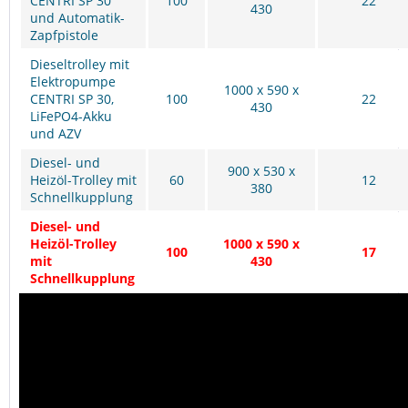
CENTRI SP 30
100
22
430
und Automatik-
Zapfpistole
Dieseltrolley mit
Elektropumpe
1000 x 590 x
CENTRI SP 30,
100
22
430
LiFePO4-Akku
und AZV
Diesel- und
900 x 530 x
Heizöl-Trolley mit
60
12
380
Schnellkupplung
Diesel- und
Heizöl-Trolley
1000 x 590 x
100
17
mit
430
Schnellkupplung