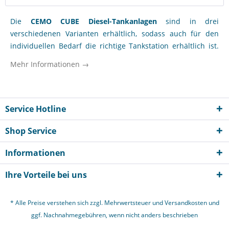
Die
CEMO CUBE Diesel-Tankanlagen
sind in drei
verschiedenen Varianten erhältlich, sodass auch für den
individuellen Bedarf die richtige Tankstation erhältlich ist.
Es gibt sie in den Varianten Indoor Basic, Outdoor Basic und
Mehr Informationen →
Outdoor Premium.
Unsere Indoor Basic Tankanlagen sind nur für die Nutzung
im
Innenbereich
geeignet. Sie werden komplett montiert
Service Hotline
geliefert und enthalten die Basic-Ausstattung. Diese
beinhaltet: integrierte Auffangwanne, optische
Shop Service
Leckageanzeige, Befüllanschluss mit TW-Kupplung und
Informationen
Grenzwertgeber, Entlüftungskappe, Füllstandsanzeiger,
Entnahmeleitung, Elektropumpe und Automatik-Zapfpistole
Ihre Vorteile bei uns
mit Zapfpistolenhalter. Zusätzlich verfügt dieses Modell
über einen 4 m Befüllschlauch. Der CUBE-Dieseltank Indoor
* Alle Preise verstehen sich zzgl. Mehrwertsteuer und
Versandkosten
und
Basic ist für 1500 Liter und 2500 Liter erhältlich. Zusätzlich
ggf. Nachnahmegebühren, wenn nicht anders beschrieben
überzeugen die Tankanlagen durch ihre
transportfreundlichkeit (integrierte Staplertaschen) und ihre