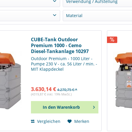
Verwendung / Aufstellung
el
(
22
)
Outdoor / Außen
(
22
)
Material
 Pumpe
(
4
)
PE
(
22
)
V
(
18
)
CUBE-Tank Outdoor
Premium 1000 - Cemo
Diesel-Tankanlage 10297
Outdoor Premium - 1000 Liter -
Pumpe 230 V - ca. 56 Liter / min. -
MIT Klappdeckel
3.630,14 €
4.270,75 € *
(4319,87 € inkl. 19% MwSt.)
In den
Warenkorb
Vergleichen
Merken