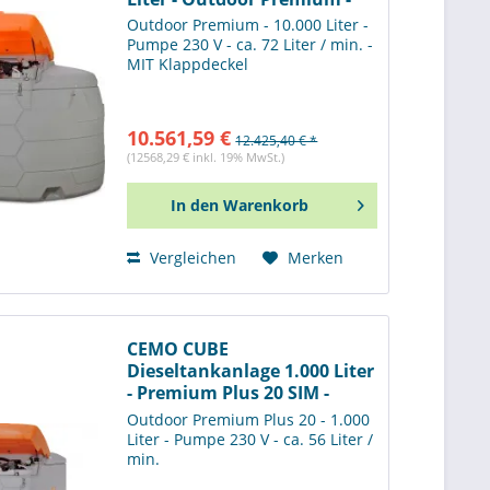
11097
Outdoor Premium - 10.000 Liter -
Pumpe 230 V - ca. 72 Liter / min. -
MIT Klappdeckel
10.561,59 €
12.425,40 € *
(12568,29 € inkl. 19% MwSt.)
In den
Warenkorb
Vergleichen
Merken
CEMO CUBE
Dieseltankanlage 1.000 Liter
- Premium Plus 20 SIM -
11320
Outdoor Premium Plus 20 - 1.000
Liter - Pumpe 230 V - ca. 56 Liter /
min.