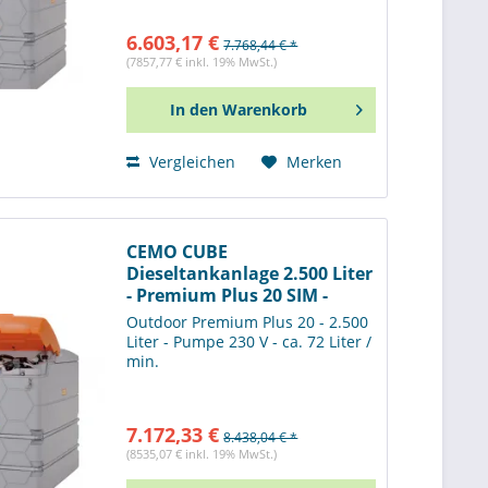
6.603,17 €
7.768,44 € *
(7857,77 € inkl. 19% MwSt.)
In den
Warenkorb
Vergleichen
Merken
CEMO CUBE
Dieseltankanlage 2.500 Liter
- Premium Plus 20 SIM -
11322
Outdoor Premium Plus 20 - 2.500
Liter - Pumpe 230 V - ca. 72 Liter /
min.
7.172,33 €
8.438,04 € *
(8535,07 € inkl. 19% MwSt.)