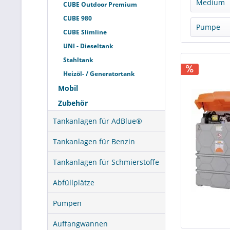
Medium
CUBE Outdoor Premium
CUBE 980
Dies
Pumpe
CUBE Slimline
UNI - Dieseltank
ohne
Stahltank
230 
Heizöl- / Generatortank
Mobil
Zubehör
Tankanlagen für AdBlue®
Tankanlagen für Benzin
Tankanlagen für Schmierstoffe
Abfüllplätze
Pumpen
Auffangwannen