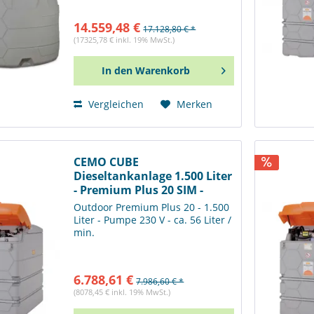
14.559,48 €
17.128,80 € *
(17325,78 € inkl. 19% MwSt.)
In den
Warenkorb
Vergleichen
Merken
CEMO CUBE
Dieseltankanlage 1.500 Liter
- Premium Plus 20 SIM -
11321
Outdoor Premium Plus 20 - 1.500
Liter - Pumpe 230 V - ca. 56 Liter /
min.
6.788,61 €
7.986,60 € *
(8078,45 € inkl. 19% MwSt.)