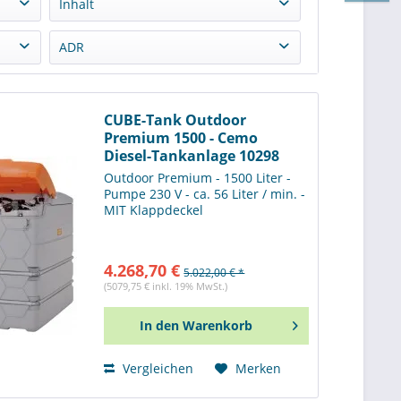
Inhalt
3500 Liter
(
1
)
ADR
1000 Liter
(
3
)
OHNE ADR Zulassung
(
22
)
1500 Liter
(
5
)
2500 Liter
(
5
)
CUBE-Tank Outdoor
Premium 1500 - Cemo
5000 Liter
(
5
)
Diesel-Tankanlage 10298
7500 Liter
(
1
)
Outdoor Premium - 1500 Liter -
10000 Liter
(
1
)
Pumpe 230 V - ca. 56 Liter / min. -
15000 Liter
(
1
)
MIT Klappdeckel
4.268,70 €
5.022,00 € *
(5079,75 € inkl. 19% MwSt.)
In den
Warenkorb
Vergleichen
Merken