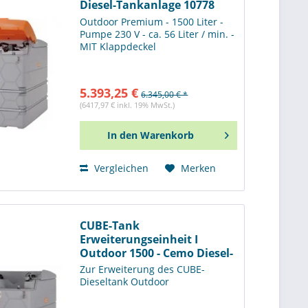
Diesel-Tankanlage 10778
Outdoor Premium - 1500 Liter -
Pumpe 230 V - ca. 56 Liter / min. -
MIT Klappdeckel
5.393,25 €
6.345,00 € *
(6417,97 € inkl. 19% MwSt.)
In den
Warenkorb
Vergleichen
Merken
CUBE-Tank
Erweiterungseinheit I
Outdoor 1500 - Cemo Diesel-
Tankanlage 10774
Zur Erweiterung des CUBE-
Dieseltank Outdoor