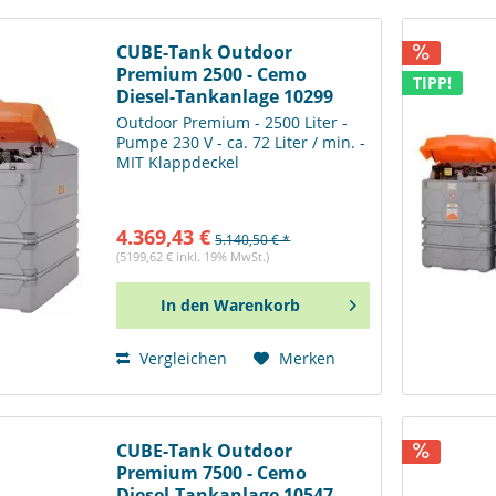
CUBE-Tank Outdoor
Premium 2500 - Cemo
TIPP!
Diesel-Tankanlage 10299
Outdoor Premium - 2500 Liter -
Pumpe 230 V - ca. 72 Liter / min. -
MIT Klappdeckel
4.369,43 €
5.140,50 € *
(5199,62 € inkl. 19% MwSt.)
In den
Warenkorb
Vergleichen
Merken
CUBE-Tank Outdoor
Premium 7500 - Cemo
Diesel-Tankanlage 10547