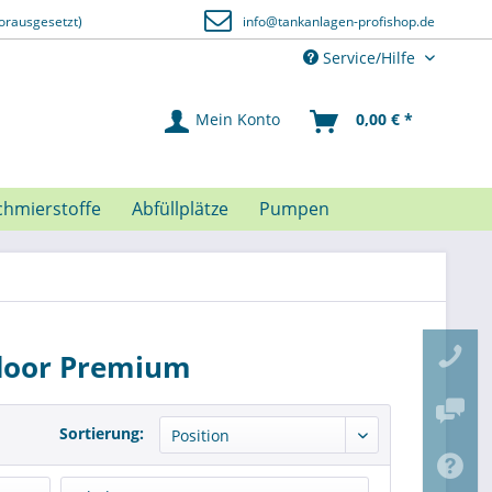
orausgesetzt)
info@tankanlagen-profishop.de
Service/Hilfe
Mein Konto
0,00 € *
chmierstoffe
Abfüllplätze
Pumpen
tdoor Premium
Sortierung: