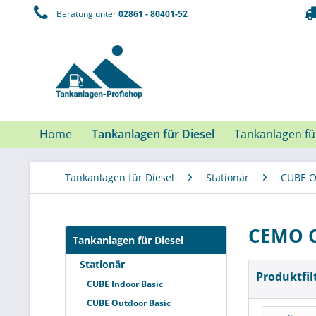
Beratung unter
02861 - 80401-52
Home
Tankanlagen für Diesel
Tankanlagen f
Tankanlagen für Diesel
Stationär
CUBE O
CEMO C
Tankanlagen für Diesel
Stationär
Produktfil
CUBE Indoor Basic
CUBE Outdoor Basic