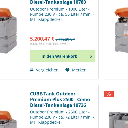
Diesel-Tankanlage 10780
Outdoor Premium - 1000 Liter -
Pumpe 230 V - ca. 56 Liter / min. -
MIT Klappdeckel
5.200,47 €
6.118,20 € *
(6188,56 € inkl. 19% MwSt.)
In den
Warenkorb
Vergleichen
Merken
CUBE-Tank Outdoor
Premium Plus 2500 - Cemo
Diesel-Tankanlage 10736
Outdoor Premium - 2500 Liter -
Pumpe 230 V - ca. 72 Liter / min. -
MIT Klappdeckel