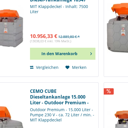
MIT Klappdeckel - Inhalt: 7500
Liter
10.956,33 €
12.889,80 € *
(13038,03 € inkl. 19% MwSt.)
In den
Warenkorb
Vergleichen
Merken
CEMO CUBE
Dieseltankanlage 15.000
Liter - Outdoor Premium -
11098
Outdoor Premium - 15.000 Liter -
Pumpe 230 V - ca. 72 Liter / min. -
MIT Klappdeckel