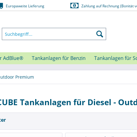
Europaweite Lieferung
Zahlung auf Rechnung (Bonität v
ür AdBlue®
Tankanlagen für Benzin
Tankanlagen für S
utdoor Premium
UBE Tankanlagen für Diesel - Ou
ter