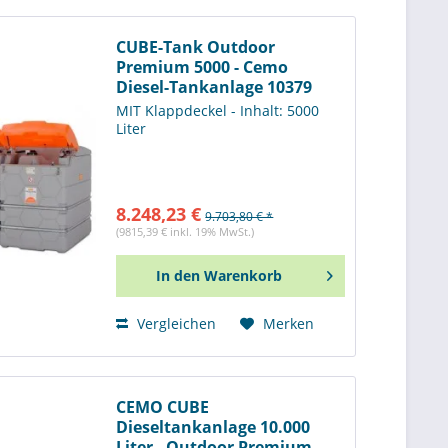
CUBE-Tank Outdoor
Premium 5000 - Cemo
Diesel-Tankanlage 10379
MIT Klappdeckel - Inhalt: 5000
Liter
8.248,23 €
9.703,80 € *
(9815,39 € inkl. 19% MwSt.)
In den
Warenkorb
Vergleichen
Merken
CEMO CUBE
Dieseltankanlage 10.000
Liter - Outdoor Premium -