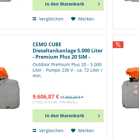
In den
Warenkorb
Vergleichen
Merken
CEMO CUBE
Dieseltankanlage 5.000 Liter
- Premium Plus 20 SIM -
11324
Outdoor Premium Plus 20 - 5.000
Liter - Pumpe 230 V - ca. 72 Liter /
min.
9.606,87 €
11.302,20 € *
(11432,18 € inkl. 19% MwSt.)
In den
Warenkorb
Vergleichen
Merken