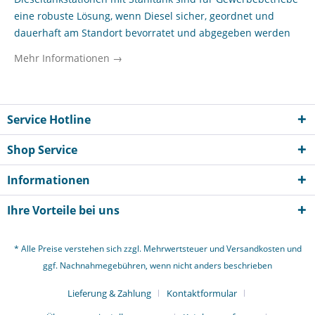
eine robuste Lösung, wenn Diesel sicher, geordnet und
dauerhaft am Standort bevorratet und abgegeben werden
soll. In dieser Kategorie finden Unternehmen stationäre
Mehr Informationen →
Systeme für den innerbetrieblichen Kraftstoffbedarf, etwa
für Fuhrparks, Baumaschinen, Nutzfahrzeuge oder
Notstromanwendungen. Ein Stahltank steht dabei vor allem
für hohe mechanische Belastbarkeit, klare industrielle
Service Hotline
Ausrichtung und einen dauerhaft planbaren Betrieb im
Shop Service
Werkhof, Lagerbereich oder auf dem Betriebsgelände. Für
Bauunternehmen, kommunale Betriebshöfe,
Informationen
Logistikstandorte und Werkstätten ist eine stationäre
Dieseltankstation mit Stahltank besonders interessant, wenn
Ihre Vorteile bei uns
regelmäßige Betankungsvorgänge, eine strukturierte
Kraftstoffversorgung und kurze Wege im Alltag zählen. Die
* Alle Preise verstehen sich zzgl. Mehrwertsteuer und
Versandkosten
und
Kategorie richtet sich ausschließlich an Gewerbetreibende,
ggf. Nachnahmegebühren, wenn nicht anders beschrieben
Behörden und Institutionen, die eine belastbare Tanklösung
für den professionellen Einsatz suchen und dabei auf solide
Lieferung & Zahlung
Kontaktformular
Bauweise, passende Ausstattung und einen