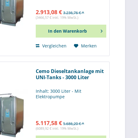
2.913,08 €
3.236,76 € *
(3466,57 € inkl. 19% MwSt.)
In den
Warenkorb
Vergleichen
Merken
Cemo Dieseltankanlage mit
UNI-Tanks - 3000 Liter
Inhalt: 3000 Liter - Mit
Elektropumpe
5.117,58 €
5.686,20 € *
(6089,92 € inkl. 19% MwSt.)