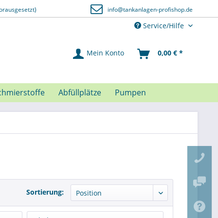
orausgesetzt)
info@tankanlagen-profishop.de
Service/Hilfe
Mein Konto
0,00 € *
chmierstoffe
Abfüllplätze
Pumpen
Sortierung: