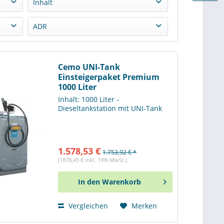
Inhalt
400 Liter
(
1
)
ADR
750 Liter
(
1
)
OHNE ADR Zulassung
(
12
)
1000 Liter
(
4
)
1500 Liter
(
2
)
Cemo UNI-Tank
Einsteigerpaket Premium
2000 Liter
(
1
)
1000 Liter
3000 Liter
(
2
)
Inhalt: 1000 Liter -
4500 Liter
(
1
)
Dieseltankstation mit UNI-Tank
1.578,53 €
1.753,92 € *
(1878,45 € inkl. 19% MwSt.)
In den
Warenkorb
Vergleichen
Merken