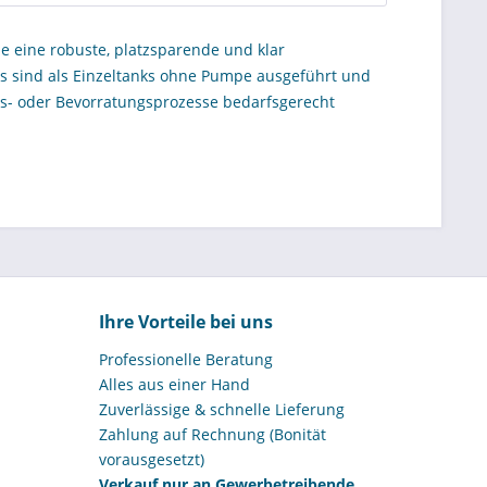
e eine robuste, platzsparende und klar
ks sind als Einzeltanks ohne Pumpe ausgeführt und
s- oder Bevorratungsprozesse bedarfsgerecht
 innerbetrieblichen Kraftstoffvorrat ist ein
etrennt geplant werden sollen.
eren Bevorraten von Diesel innerhalb von
e vorhandene Pumpentechnik weiter nutzen oder
aufsabteilungen, Betriebsleiter und
hnik und Zubehör gezielt nach Einsatzprofil
ierte, gewerbliche Lösung setzt, findet mit CEMO
Ihre Vorteile bei uns
Professionelle Beratung
Alles aus einer Hand
Zuverlässige & schnelle Lieferung
Zahlung auf Rechnung (Bonität
vorausgesetzt)
Verkauf nur an Gewerbetreibende
off im Innenbereich
. In dieser Kategorie sind CEMO