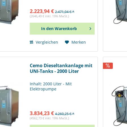
2.223,94 €
2.471,04 € *
(2646,49 € inkl. 19% MwSt.)
In den
Warenkorb
Vergleichen
Merken
Cemo Dieseltankanlage mit
UNI-Tanks - 2000 Liter
Inhalt: 2000 Liter - Mit
Elektropumpe
3.834,23 €
4.260,25 € *
(4562,73 € inkl. 19% MwSt.)