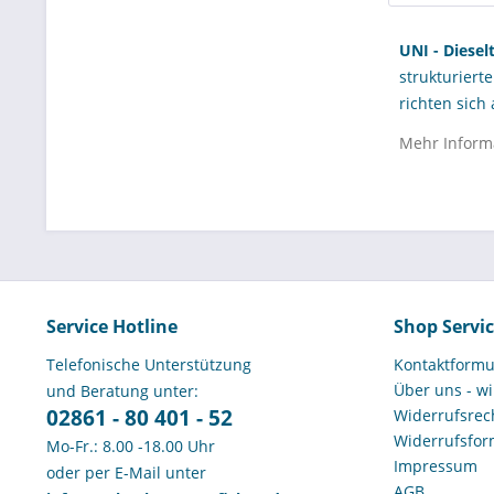
UNI - Diesel
strukturiert
richten sic
aufbauen möc
Mehr Inform
stationärer 
Im Unterschi
Gebäuden. Da
ihre Anlage
Werkstattver
auswählen la
Service Hotline
Shop Servi
UNI - Diesel
Telefonische Unterstützung
Kontaktformu
Über uns - wi
und Beratung unter:
Was sind
02861 - 80 401 - 52
Widerrufsrech
Widerrufsfor
Mo-Fr.: 8.00 -18.00 Uhr
Definitio
Impressum
oder per E-Mail unter
AGB
UNI - Diesel