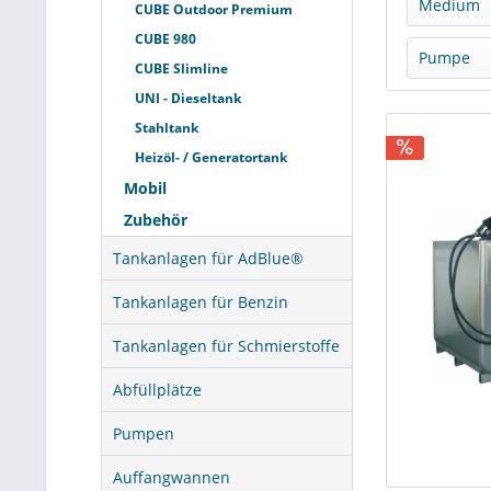
Medium
CUBE Outdoor Premium
CUBE 980
Dies
Pumpe
CUBE Slimline
Schm
UNI - Dieseltank
ohne
Stahltank
230 
Heizöl- / Generatortank
Mobil
Zubehör
Tankanlagen für AdBlue®
Tankanlagen für Benzin
Tankanlagen für Schmierstoffe
Abfüllplätze
Pumpen
Auffangwannen