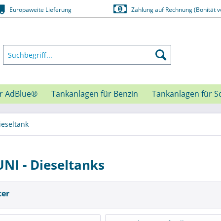
Europaweite Lieferung
Zahlung auf Rechnung (Bonität v
ür AdBlue®
Tankanlagen für Benzin
Tankanlagen für S
ieseltank
NI - Dieseltanks
ter