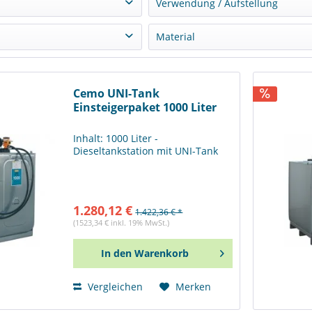
Verwendung / Aufstellung
el
(
11
)
Indoor / Innen
(
8
)
Material
ierstoffe
(
4
)
Outdoor / Außen
(
4
)
 Pumpe
(
4
)
Stahl
(
8
)
V
(
8
)
Stahl / PE
(
4
)
Cemo UNI-Tank
Einsteigerpaket 1000 Liter
Inhalt: 1000 Liter -
Dieseltankstation mit UNI-Tank
1.280,12 €
1.422,36 € *
(1523,34 € inkl. 19% MwSt.)
In den
Warenkorb
Vergleichen
Merken