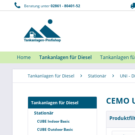
Beratung unter
02861 - 80401-52
Home
Tankanlagen für Diesel
Tankanlagen f
Tankanlagen für Diesel
Stationär
UNI - D
CEMO U
Tankanlagen für Diesel
Stationär
Produktfil
CUBE Indoor Basic
CUBE Outdoor Basic