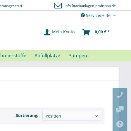
orausgesetzt)
info@tankanlagen-profishop.de
Service/Hilfe
Mein Konto
0,00 € *
chmierstoffe
Abfüllplätze
Pumpen
Sortierung: