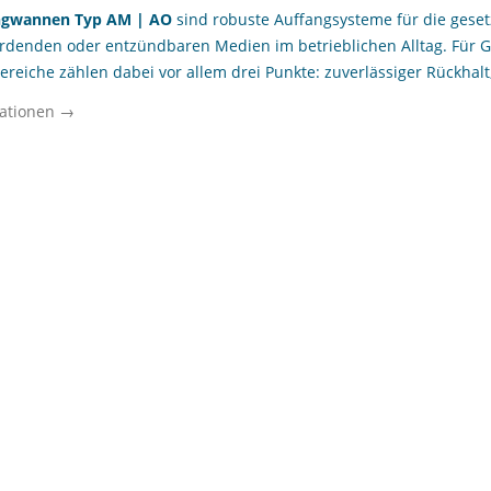
angwannen Typ AM | AO
sind robuste Auffangsysteme für die gese
rdenden oder entzündbaren Medien im betrieblichen Alltag. Für
ereiche zählen dabei vor allem drei Punkte: zuverlässiger Rückhal
in bestehende Lager- und Abfüllprozesse integrieren lässt. Genau
ationen →
ls sichere Unterstellung für Fässer, Gebinde und betrieblich eing
gen, Tropfverluste und betriebliche Verunreinigungen kontrolliert 
 Instandhaltungsbereiche, Produktionsbetriebe und kommunale Bau
dien oder andere Betriebsstoffe regelmäßig bereitgehalten werde
ategorie an professionelle Anwender, die eine stabile Stahlwanne 
en.
d Stahl-Auffangwannen Typ AM | AO?
n und Funktion im Gefahrstofflager
angwannen Typ AM | AO
sind stationäre Auffangwannen aus Stahl 
führenden Gebinden. Ihre zentrale Aufgabe besteht darin, austreten
oden, die Kanalisation oder angrenzende Arbeitsbereiche gelangen.
 Umweltschutz und in der betrieblichen Arbeitssicherheit.