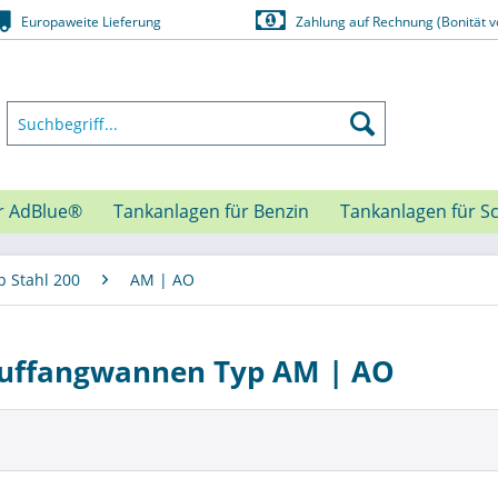
Europaweite Lieferung
Zahlung auf Rechnung (Bonität v
r AdBlue®
Tankanlagen für Benzin
Tankanlagen für S
p Stahl 200
AM | AO
Auffangwannen Typ AM | AO