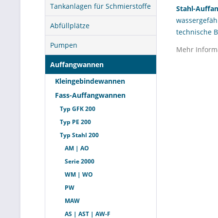
Tankanlagen für Schmierstoffe
Stahl-Auff
wassergefäh
Abfüllplätze
technische B
sich sauber 
Pumpen
Mehr Inform
Sie dienen a
Auffangwannen
dabei, Lecka
Werkstätten,
Kleingebindewannen
Reinigungsme
Fass-Auffangwannen
sich diese K
Typ GFK 200
Einsatz such
Typ PE 200
Typ Stahl 200
Was sin
AM | AO
Serie 2000
Definitio
WM | WO
Stahl-Auff
PW
flüssigkeits
MAW
sie in den B
AS | AST | AW-F
vorbeugenden