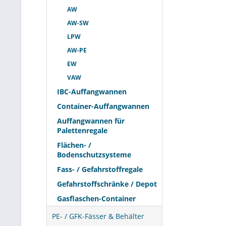
AW
Im professio
AW-SW
Reinigungsmi
LPW
Sicherheitse
AW-PE
sondern häuf
EW
VAW
Einordnu
IBC-Auffangwannen
Die Bezeich
Container-Auffangwannen
Typische Unt
Auffangwannen für
Anzahl der a
Palettenregale
gezielte Aus
Flächen- /
Bodenschutzsysteme
Innerhalb d
Fass- / Gefahrstoffregale
Stahl-Auffa
Gefahrstoffschränke / Depot
mit Kunststo
relevant sein
Gasflaschen-Container
PE- / GFK-Fässer & Behälter
Einsatz