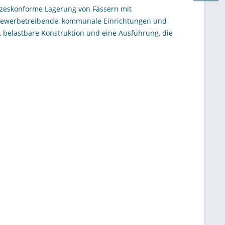
tzeskonforme Lagerung von Fässern mit
 Gewerbetreibende, kommunale Einrichtungen und
t, belastbare Konstruktion und eine Ausführung, die
 dafür sind Auffangwannen dieser Bauart ausgelegt.
esetzte Flüssigkeiten und unterstützen Unternehmen
aufzufangen. Besonders relevant ist das für
höfe, in denen Öle, Schmierstoffe,
n. Im Sortiment von Tankanlagen-Profishop richtet
mit praxisgerechter Auslegung für den täglichen
zur sicheren Lagerung von Fässern und
de Flüssigkeiten kontrolliert zurückzuhalten, bevor
 Damit erfüllen sie eine wesentliche Funktion im