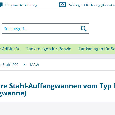
Europaweite Lieferung
Zahlung auf Rechnung (Bonität v
r AdBlue®
Tankanlagen für Benzin
Tankanlagen für S
p Stahl 200
MAW
re Stahl-Auffangwannen vom Typ
gwanne)