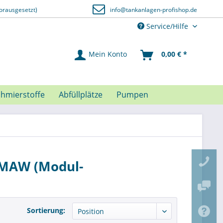
orausgesetzt)
info@tankanlagen-profishop.de
Service/Hilfe
Mein Konto
0,00 € *
chmierstoffe
Abfüllplätze
Pumpen
 MAW (Modul-
Sortierung: