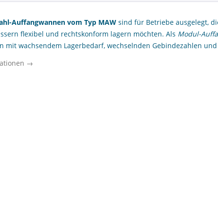
tahl-Auffangwannen vom Typ MAW
sind für Betriebe ausgelegt, d
ssern flexibel und rechtskonform lagern möchten. Als
Modul-Auff
 mit wachsendem Lagerbedarf, wechselnden Gebindezahlen und k
. Für Logistikzentren, Produktionsbetriebe, Werkstätten und kom
ationen →
teressant, weil sich Lagerflächen nicht immer dauerhaft gleich nut
it MAW-Systemen eine bedarfsgerechte Auffangfläche strukturieren
rheit achten dabei vor allem auf Materialausführung, Medienbestän
agerkonzepte. Genau hier setzt diese Kategorie an: Sie bündelt
le Anwendungen im gewerblichen Umfeld und erleichtert die Auswa
hvollziehbar in der sicherheitstechnischen Organisation ist.
d modulare Stahl-Auffangwannen vom Ty
on der MAW Modul-Auffangwanne
tahl-Auffangwannen vom Typ MAW
sind Auffangsysteme aus Stahl
 für die Lagerung von Fässern mit potenziell wassergefährdenden