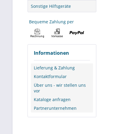
Sonstige Hilfsgeräte
anpassbar g
mehreren Me
Bequeme Zahlung per
Produktionsb
Logistik- un
Kfz-, Nutzfa
Kommunale B
Entsorgungs
Informationen
Instandhaltu
Lieferung & Zahlung
Anwendung
Kontaktformular
In der Prax
Über uns - wir stellen uns
Lagerkonzep
vor
geschaffen 
Kataloge anfragen
Umbauten ode
Partnerunternehmen
können.
Wenn statt F
Eigenverbra