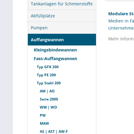
Tankanlagen für Schmierstoffe
Modulare S
Abfüllplätze
Medien in Fä
Pumpen
Unternehmen
Umweltschutz
Mehr Inform
Auffangwannen
besonders in
lässt sich m
Kleingebindewannen
Arbeitssiche
Fass-Auffangwannen
bestehende L
Typ GFK 200
professionel
Typ PE 200
als auch nac
Typ Stahl 200
AM | AO
Was sin
Serie 2000
WM | WO
Definiti
PW
Modulare S
MAW
bestehen und
AS | AST | AW-F