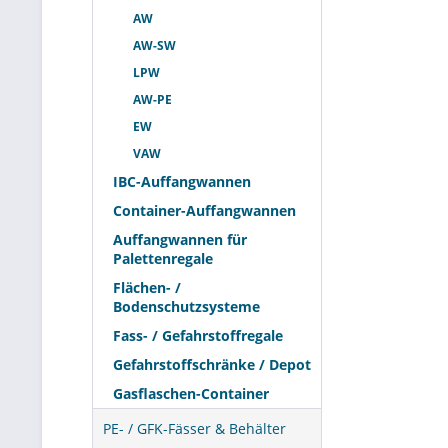
werden. Eine
AW
zusammenhän
AW-SW
LPW
Funktion
AW-PE
Die zentrale
EW
Untergrund v
VAW
Reinigungsch
IBC-Auffangwannen
mechanische 
Container-Auffangwannen
Im Unterschi
Auffangwannen für
können Reihe
Palettenregale
modularen L
Flächen- /
bei aggress
Bodenschutzsysteme
Fass- / Gefahrstoffregale
Einsatz
Gefahrstoffschränke / Depot
Gasflaschen-Container
Typische
PE- / GFK-Fässer & Behälter
Modulare St