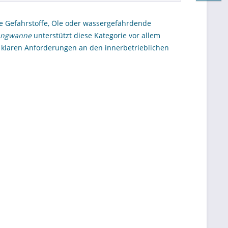
ie Gefahrstoffe, Öle oder wassergefährdende
angwanne
unterstützt diese Kategorie vor allem
laren Anforderungen an den innerbetrieblichen
munale Betriebshöfe ist eine modulare Lösung
zen lassen. Statt starre Einzelwannen zu planen,
. Entscheider aus Einkauf, Instandhaltung und
digkeit, Erweiterbarkeit und die Einbindung in
 Stahl-Auffangwannen mit modularem Aufbau für
hl einer Lösung, die sowohl praktisch im Betrieb
p MAW?
, die aus einzelnen, kombinierbaren Modulen
 oder umweltrelevanten Flüssigkeiten eingesetzt