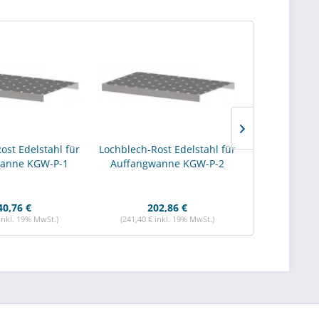
ost Edelstahl für
Lochblech-Rost Edelstahl für
Lochblech-Ro
anne KGW-P-1
Auffangwanne KGW-P-2
Auffangwa
40,76 €
202,86 €
100
 inkl. 19% MwSt.)
(241,40 € inkl. 19% MwSt.)
(119,48 € i