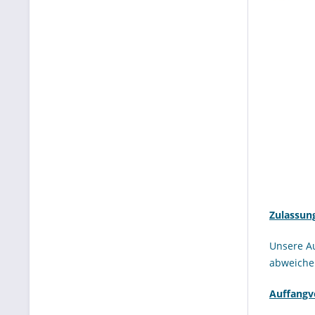
Zulassun
Unsere A
abweichen
Auffang