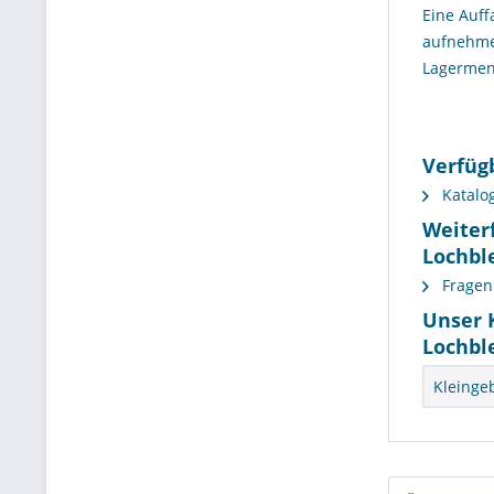
Eine Auf
aufnehme
Lagermen
Verfüg
Katalo
Weiter
Lochbl
Fragen 
Unser 
Lochbl
Kleinge