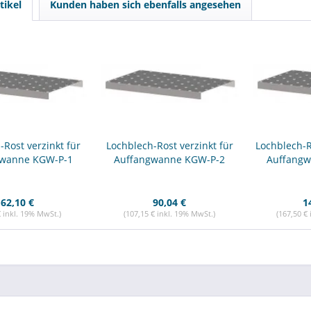
tikel
Kunden haben sich ebenfalls angesehen
-Rost verzinkt für
Lochblech-Rost verzinkt für
Lochblech-R
gwanne KGW-P-1
Auffangwanne KGW-P-2
Auffangw
62,10 €
90,04 €
1
€ inkl. 19% MwSt.)
(107,15 € inkl. 19% MwSt.)
(167,50 €