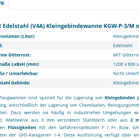
ng
 Edelstahl (V4A) Kleingebindewanne KGW-P-3/M m
volumen (Liter):
Kleingebind
l:
Edelstahl
hne Gitterrost:
MIT Gitterro
aße LxBxH (mm):
1200 x 800 
ße / Unterfahrbar:
Nicht Unter
zahl Gebinde:
Kleingebind
ffangwannen sind speziell für die Lagerung von
Kleingebinden
ng, einschließlich der Lagerung von Chemikalien, Reinigungsmitt
eiten. Dazu werden sie häufig in industriellen Umgebungen wi
llt. Wahlweise aus 3 mm verzinktem Stahlblech oder aus
2 m
ren
Flüssigkeiten
mit den Gefahrensymbolen
F / F+
(bzw. GHS
eiten der GHS-Kategorien 1-4. Diese Ausführung verfügt über e