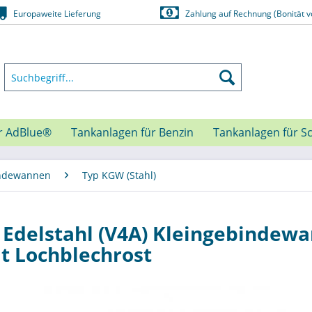
Europaweite Lieferung
Zahlung auf Rechnung (Bonität v
r AdBlue®
Tankanlagen für Benzin
Tankanlagen für S
indewannen
Typ KGW (Stahl)
Edelstahl (V4A) Kleingebindew
t Lochblechrost