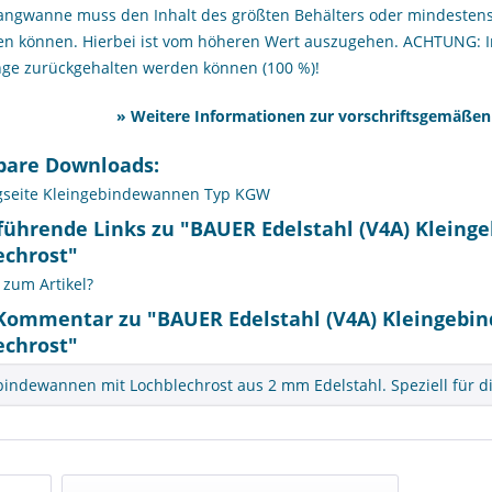
fangwanne muss den Inhalt des größten Behälters oder mindeste
n können. Hierbei ist vom höheren Wert auszugehen. ACHTUNG: I
ge zurückgehalten werden können (100 %)!
»
Weitere Informationen zur vorschriftsgemäßen
bare Downloads:
gseite Kleingebindewannen Typ KGW
führende Links zu "BAUER Edelstahl (V4A) Klein
echrost"
zum Artikel?
Kommentar zu "BAUER Edelstahl (V4A) Kleingebi
echrost"
bindewannen mit Lochblechrost aus 2 mm Edelstahl. Speziell für d