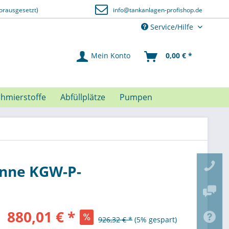
orausgesetzt)
info@tankanlagen-profishop.de
Service/Hilfe
Mein Konto
0,00 € *
chmierstoffe
Abfüllplätze
Pumpen
anne KGW-P-
880,01 € *
926,32 € *
(5% gespart)