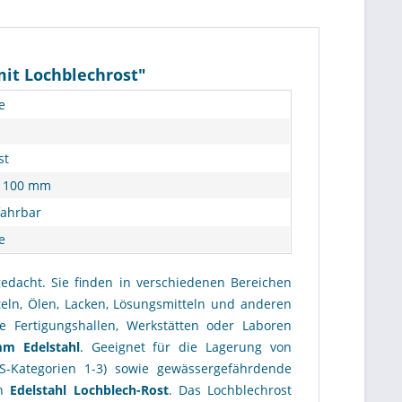
it Lochblechrost"
e
st
x 100 mm
fahrbar
e
gedacht. Sie finden in verschiedenen Bereichen
eln, Ölen, Lacken, Lösungsmitteln und anderen
e Fertigungshallen, Werkstätten oder Laboren
m Edelstahl
. Geeignet für die Lagerung von
-Kategorien 1-3) sowie gewässergefährdende
in
Edelstahl
Lochblech-Rost
. Das Lochblechrost