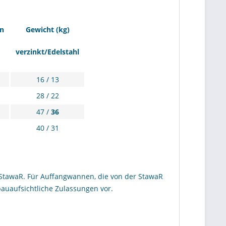
n
Gewicht (kg)
verzinkt/Edelstahl
16 / 13
28 / 22
47 /
36
40 / 31
StawaR. Für Auffangwannen, die von der StawaR
bauaufsichtliche Zulassungen vor.