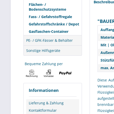
Beschreibu
Flächen- /
Bodenschutzsysteme
Fass- / Gefahrstoffregale
"BAUER
Gefahrstoffschränke / Depot
Auffang
Gasflaschen-Container
Materia
PE- / GFK-Fässer & Behälter
Mit | O
Sonstige Hilfsgeräte
Außenm
Stützfü
Bequeme Zahlung per
max. An
Diese Au
Verwendu
Informationen
Flüssigk
aufgeste
Lieferung & Zahlung
brennba
Kontaktformular
Flüssigk