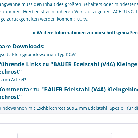
fangwanne muss den Inhalt des größten Behälters oder mindeste
n können. Hierbei ist vom höheren Wert auszugehen. ACHTUNG: I
ge zurückgehalten werden können (100 %)!
»
Weitere Informationen zur vorschriftsgemäßen
bare Downloads:
gseite Kleingebindewannen Typ KGW
führende Links zu "BAUER Edelstahl (V4A) Klein
echrost"
zum Artikel?
Kommentar zu "BAUER Edelstahl (V4A) Kleingebi
echrost"
bindewannen mit Lochblechrost aus 2 mm Edelstahl. Speziell für d