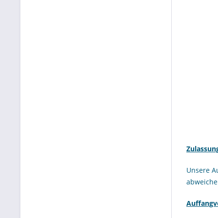
Zulassun
Unsere A
abweichen
Auffang