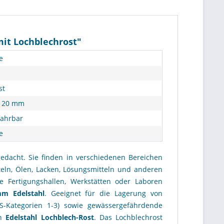
it Lochblechrost"
e
st
 120 mm
fahrbar
e
gedacht. Sie finden in verschiedenen Bereichen
eln, Ölen, Lacken, Lösungsmitteln und anderen
e Fertigungshallen, Werkstätten oder Laboren
m Edelstahl
. Geeignet für die Lagerung von
-Kategorien 1-3) sowie gewässergefährdende
in
Edelstahl
Lochblech-Rost
. Das Lochblechrost