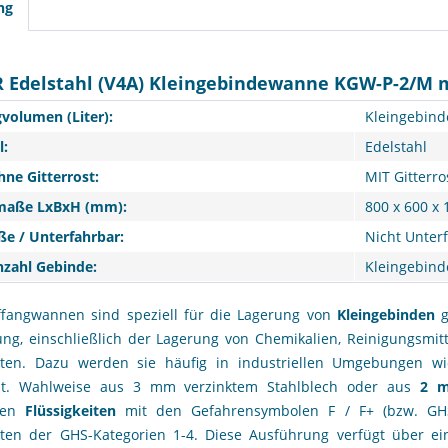
ng
 Edelstahl (V4A) Kleingebindewanne KGW-P-2/M m
volumen (Liter):
Kleingebind
l:
Edelstahl
hne Gitterrost:
MIT Gitterro
aße LxBxH (mm):
800 x 600 x
ße / Unterfahrbar:
Nicht Unter
zahl Gebinde:
Kleingebind
ffangwannen sind speziell für die Lagerung von
Kleingebinden
ng, einschließlich der Lagerung von Chemikalien, Reinigungsmitt
eiten. Dazu werden sie häufig in industriellen Umgebungen wi
llt. Wahlweise aus 3 mm verzinktem Stahlblech oder aus
2 m
ren
Flüssigkeiten
mit den Gefahrensymbolen
F / F+
(bzw. GHS
eiten der GHS-Kategorien 1-4. Diese Ausführung verfügt über e