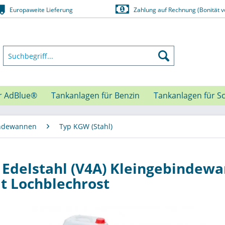
Europaweite Lieferung
Zahlung auf Rechnung (Bonität v
r AdBlue®
Tankanlagen für Benzin
Tankanlagen für S
indewannen
Typ KGW (Stahl)
Edelstahl (V4A) Kleingebindew
t Lochblechrost