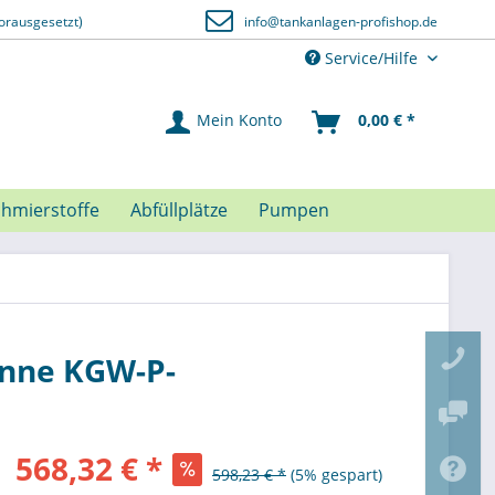
orausgesetzt)
info@tankanlagen-profishop.de
Service/Hilfe
Mein Konto
0,00 € *
chmierstoffe
Abfüllplätze
Pumpen
anne KGW-P-
568,32 € *
598,23 € *
(5% gespart)