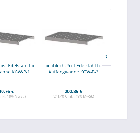
ost Edelstahl für
Lochblech-Rost Edelstahl für
Lochblech-Ro
anne KGW-P-1
Auffangwanne KGW-P-2
Auffangwa
40,76 €
202,86 €
100
 inkl. 19% MwSt.)
(241,40 € inkl. 19% MwSt.)
(119,48 € i