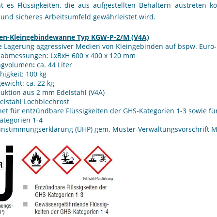
ht es Flüssigkeiten, die aus aufgestellten Behältern austreten 
und sicheres Arbeitsumfeld gewährleistet wird.
ten-Kleingebindewanne Typ KGW-P-2/M (V4A)
ie Lagerung aggressiver Medien von Kleingebinden auf bspw. Euro
abmessungen: LxBxH 600 x 400 x 120 mm
ngvolumen
:
ca. 44 Liter
higkeit: 100 kg
ewicht: ca. 22 kg
uktion aus 2 mm Edelstahl (V4A)
elstahl Lochblechrost
et für entzündbare Flüssigkeiten der GHS-Kategorien 1-3 sowie f
ategorien 1-4
nstimmungserklärung (ÜHP) gem. Muster-Verwaltungsvorschrift MVV