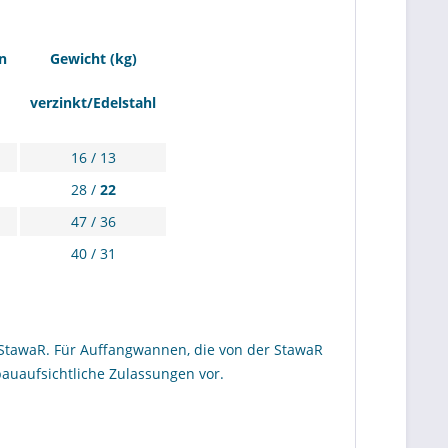
n
Gewicht (kg)
verzinkt/Edelstahl
16 / 13
28 /
22
47 / 36
40 / 31
StawaR. Für Auffangwannen, die von der StawaR
bauaufsichtliche Zulassungen vor.