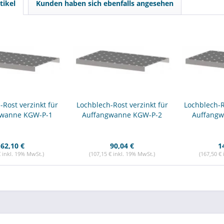
tikel
Kunden haben sich ebenfalls angesehen
-Rost verzinkt für
Lochblech-Rost verzinkt für
Lochblech-R
gwanne KGW-P-1
Auffangwanne KGW-P-2
Auffangw
62,10 €
90,04 €
1
€ inkl. 19% MwSt.)
(107,15 € inkl. 19% MwSt.)
(167,50 €