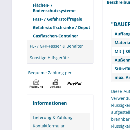
Beschreibu
Flächen- /
Bodenschutzsysteme
Fass- / Gefahrstoffregale
"BAUER
Gefahrstoffschränke / Depot
Auffang
Gasflaschen-Container
Materia
PE- / GFK-Fässer & Behälter
Mit | O
Sonstige Hilfsgeräte
Außenm
Stützfü
Bequeme Zahlung per
max. An
Diese Au
Verwendu
Informationen
Flüssigk
aufgeste
Lieferung & Zahlung
brennba
Kontaktformular
Flüssigk