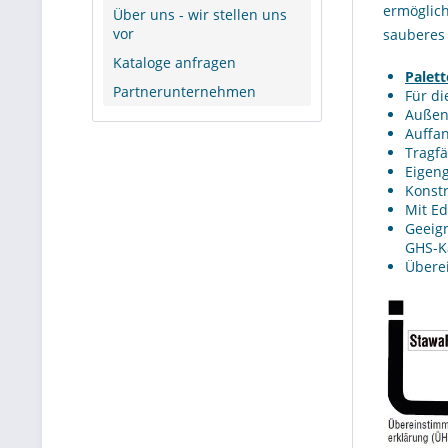
ermöglic
Über uns - wir stellen uns
vor
sauberes 
Kataloge anfragen
Palet
Partnerunternehmen
Für d
Außen
Auffa
Tragfä
Eigeng
Konstr
Mit Ed
Geeign
GHS-K
Überei