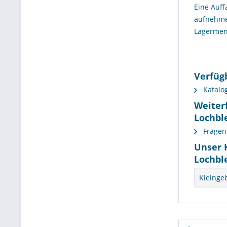
Eine Auf
aufnehme
Lagermen
Verfüg
Katalo
Weiter
Lochbl
Fragen 
Unser 
Lochbl
Kleinge