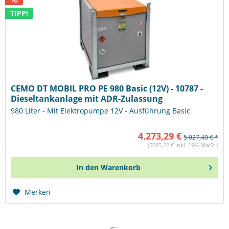
TIPP!
CEMO DT MOBIL PRO PE 980 Basic (12V) - 10787 -
Dieseltankanlage mit ADR-Zulassung
980 Liter - Mit Elektropumpe 12V - Ausführung Basic
4.273,29 €
5.027,40 € *
(5085,22 € inkl. 19% MwSt.)
In den
Warenkorb
Merken