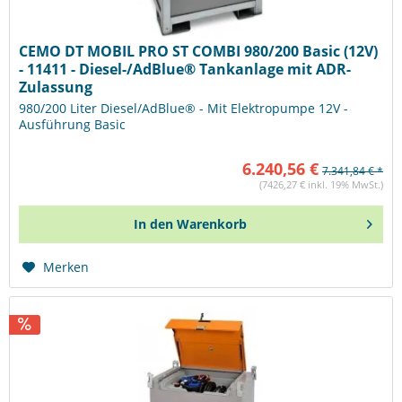
CEMO DT MOBIL PRO ST COMBI 980/200 Basic (12V)
- 11411 - Diesel-/AdBlue® Tankanlage mit ADR-
Zulassung
980/200 Liter Diesel/AdBlue® - Mit Elektropumpe 12V -
Ausführung Basic
6.240,56 €
7.341,84 € *
(7426,27 € inkl. 19% MwSt.)
In den
Warenkorb
Merken