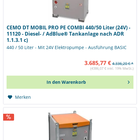
CEMO DT MOBIL PRO PE COMBI 440/50 Liter (24V) -
11120 - Diesel- / AdBlue® Tankanlage nach ADR
1.1.3.1 c)
440 / 50 Liter - Mit 24V Elektropumpe - Ausführung BASIC
3.685,77 €
4.336,20 € *
(4386,07 € inkl. 19% MwSt.)
In den
Warenkorb
Merken