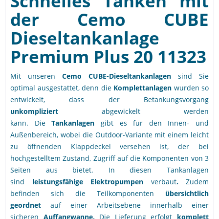
Schnelles Tanken mit
der
Cemo CUBE
Dieseltankanlage
Premium Plus 20 11323
Mit unseren
Cemo
CUBE-Dieseltankanlagen
sind Sie
optimal ausgestattet, denn die
Komplettanlagen
wurden so
entwickelt, dass der Betankungsvorgang
unkompliziert
abgewickelt werden
kann.
Die
Tankanlagen
gibt es für den Innen- und
Außenbereich, wobei die Outdoor-Variante mit einem leicht
zu öffnenden Klappdeckel versehen ist, der bei
hochgestelltem Zustand, Zugriff auf die Komponenten von 3
Seiten aus bietet. In diesen Tankanlagen
sind
leistungsfähige
Elektropumpen
verbaut
.
Zudem
befinden sich die Teilkomponenten
übersichtlich
geordnet
auf einer Arbeitsebene innerhalb einer
sicheren
Auffangwanne.
Die Lieferung erfolgt
komplett