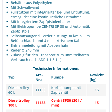
Behälter aus Polyethylen
Mit Schwallwand
Füllstutzen mit integrierter Be- und Entlüftung,
ermöglicht eine kontinuierliche Entnahme
Mit integriertem Zapfpistolenhalter
Mit Elektropumpe CENTRI SP 30 und Automatik-
Zapfpistole
Selbstansaugend, Förderleistung: 30 l/min, 3 m
Befüllschlauch und 4 m elektrischem Kabel
Entnahmeleitung mit Absperrhahn
Räder Ø 240 mm
Zulässig für den Transport zum unmittelbaren
Verbrauch nach ADR 1.1.3.1 c)
Technische Informationen:
Art.-
Gewicht
Typ
Pumpe
Nr.:
(kg)
Dieseltrolley
Kurbelpumpe mit
11100
15
60 L
Zapfventil
Dieseltrolley
Centri SP30 (30 l /
11133
15
100 L
min)