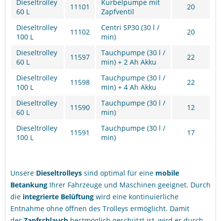
Dieseltrolley
Kurbelpumpe mit
11101
20
60 L
Zapfventil
Dieseltrolley
Centri SP30 (30 l /
11102
20
100 L
min)
Dieseltrolley
Tauchpumpe (30 l /
11597
22
60 L
min) + 2 Ah Akku
Dieseltrolley
Tauchpumpe (30 l /
11598
22
100 L
min) + 4 Ah Akku
Dieseltrolley
Tauchpumpe (30 l /
11590
12
60 L
min)
Dieseltrolley
Tauchpumpe (30 l /
11591
17
100 L
min)
Unsere
Dieseltrolleys
sind optimal für eine
mobile
Betankung
Ihrer Fahrzeuge und Maschinen geeignet. Durch
die
integrierte Belüftung
wird eine kontinuierliche
Entnahme ohne öffnen des Trolleys ermöglicht. Damit
der
Zapfschlauch
bestmöglich geschützt ist, wird er durch