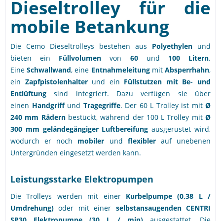
Dieseltrolley für die
mobile Betankung
Die Cemo Dieseltrolleys bestehen aus
Polyethylen
und
bieten ein
Füllvolumen
von
60
und
100 Litern
.
Eine
Schwallwand
, eine
Entnahmeleitung
mit
Absperrhahn
,
ein
Zapfpistolenhalter
und ein
Füllstutzen mit Be- und
Entlüftung
sind integriert. Dazu verfügen sie über
einen
Handgriff
und
Tragegriffe
. Der 60 L Trolley ist mit
Ø
240 mm Rädern
bestückt, während der 100 L Trolley mit
Ø
300 mm geländegängiger Luftbereifung
ausgerüstet wird,
wodurch er noch
mobiler
und
flexibler
auf unebenen
Untergründen eingesetzt werden kann.
Leistungsstarke Elektropumpen
Die Trolleys werden mit einer
Kurbelpumpe (0,38 L /
Umdrehung)
oder mit einer
selbstansaugenden
CENTRI
SP30 Elektropumpe (30 L / min)
ausgestattet. Die