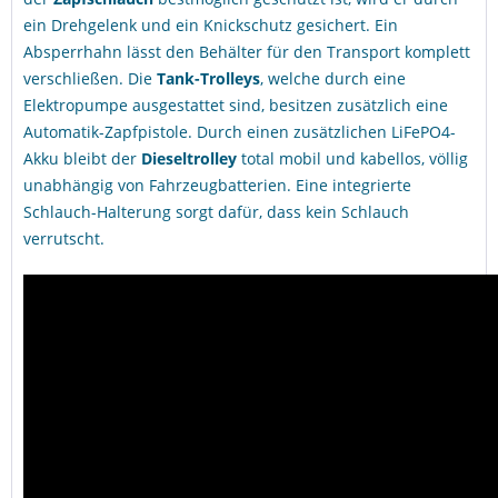
ein Drehgelenk und ein Knickschutz gesichert. Ein
Absperrhahn lässt den Behälter für den Transport komplett
verschließen. Die
Tank-Trolleys
, welche durch eine
Elektropumpe ausgestattet sind, besitzen zusätzlich eine
Automatik-Zapfpistole. Durch einen zusätzlichen LiFePO4-
Akku bleibt der
Dieseltrolley
total mobil und kabellos, völlig
unabhängig von Fahrzeugbatterien. Eine integrierte
Schlauch-Halterung sorgt dafür, dass kein Schlauch
verrutscht.