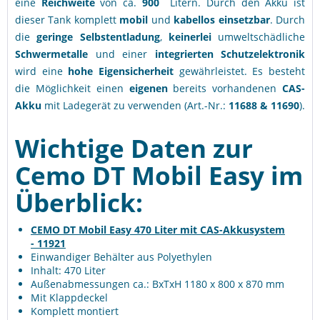
eine
Reichweite
von ca.
900
Litern. Durch den Akku ist
dieser Tank komplett
mobil
und
kabellos einsetzbar
. Durch
die
geringe
Selbstentladung
,
keinerlei
umweltschädliche
Schwermetalle
und einer
integrierten Schutzelektronik
wird eine
hohe Eigensicherheit
gewährleistet. Es besteht
die Möglichkeit einen
eigenen
bereits vorhandenen
CAS-
Akku
mit Ladegerät zu verwenden (Art.-Nr.:
11688
&
11690
).
Wichtige Daten zur
Cemo DT Mobil Easy im
Überblick:
CEMO DT Mobil Easy 470 Liter mit CAS-Akkusystem
- 11921
Einwandiger Behälter aus Polyethylen
Inhalt: 470 Liter
Außenabmessungen ca.: BxTxH 1180 x 800 x 870 mm
Mit Klappdeckel
Komplett montiert