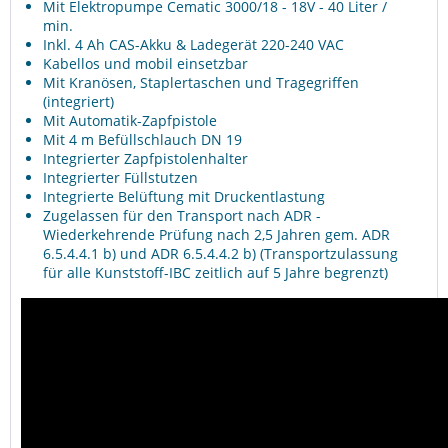
Mit Elektropumpe Cematic 3000/18 - 18V - 40 Liter /
min.
Inkl. 4 Ah CAS-Akku & Ladegerät 220-240 VAC
Kabellos und mobil einsetzbar
Mit Kranösen, Staplertaschen und Tragegriffen
(integriert)
Mit Automatik-Zapfpistole
Mit 4 m Befüllschlauch DN 19
Integrierter Zapfpistolenhalter
Integrierter Füllstutzen
Integrierte Belüftung mit Druckentlastung
Zugelassen für den Transport nach ADR -
Wiederkehrende Prüfung nach 2,5 Jahren gem. ADR
6.5.4.4.1 b) und ADR 6.5.4.4.2 b) (Transportzulassung
für alle Kunststoff-IBC zeitlich auf 5 Jahre begrenzt)