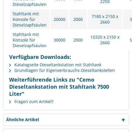
2250
Dieselzapfsäulen
Stahltank mit
7180 x 2150 x
Konsole für
20000
2000
3
2660
Dieselzapfsäulen
Stahltank mit
10320 x 2150 x
Konsole für
30000
2000
5
2660
Dieselzapfsäulen
Verfügbare Downloads:
Katalogseite Dieseltankstation mit Stahltank
Grundlagen für Eigenverbrauchs-Dieseltankstellen
Weiterführende Links zu "Cemo
Dieseltankstation mit Stahltank 7500
Liter"
Fragen zum Artikel?
Ähnliche Artikel