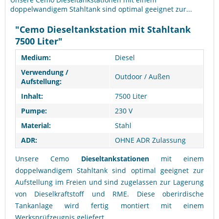
doppelwandigem Stahltank sind optimal geeignet zur...
"Cemo Dieseltankstation mit Stahltank
7500 Liter"
Medium:
Diesel
Verwendung /
Outdoor / Außen
Aufstellung:
Inhalt:
7500 Liter
Pumpe:
230 V
Material:
Stahl
ADR:
OHNE ADR Zulassung
Ich habe die
Datenschutzerklärung
gelesen,
Unsere Cemo
Dieseltankstationen
mit einem
verstanden und stimme zu. *
doppelwandigem Stahltank sind optimal geeignet zur
Mit * gekennzeichnete Felder sind Pflichtfelder.
Aufstellung im Freien und sind zugelassen zur Lagerung
von Dieselkraftstoff und RME. Diese oberirdische
Senden
Tankanlage wird fertig montiert mit einem
Werksprüfzeugnis geliefert.