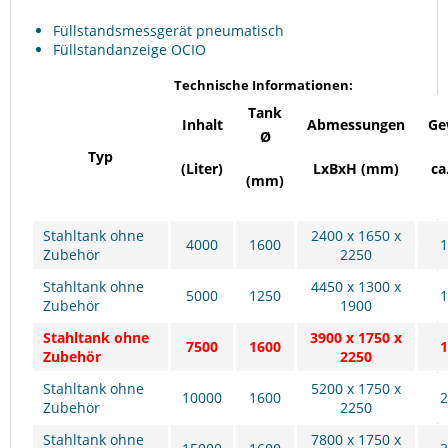
Füllstandsmessgerät pneumatisch
Füllstandanzeige OCIO
Technische Informationen:
Tank
Inhalt
Abmessungen
Ge
Ø
Typ
(Liter)
LxBxH (mm)
ca
(mm)
Stahltank ohne
2400 x 1650 x
4000
1600
1
Zubehör
2250
Stahltank ohne
4450 x 1300 x
5000
1250
1
Zubehör
1900
Stahltank ohne
3900 x 1750 x
7500
1600
1
Zubehör
2250
Stahltank ohne
5200 x 1750 x
10000
1600
2
Zubehör
2250
Stahltank ohne
7800 x 1750 x